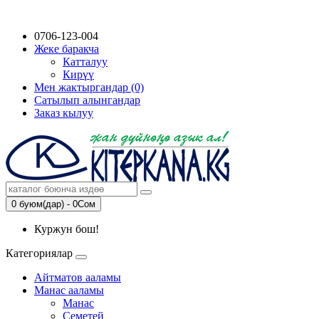
0706-123-004
Жеке баракча
Катталуу
Кирүү
Мен жактыргандар (0)
Сатылып алынгандар
Заказ кылуу
0 буюм(дар) - 0Сом
Куржун бош!
Категориялар
Айтматов ааламы
Манас ааламы
Манас
Семетей