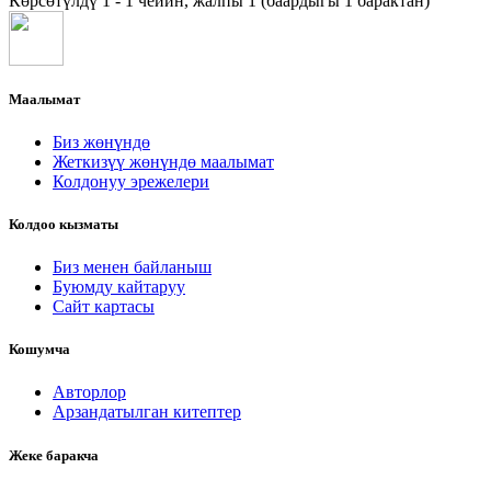
Көрсөтүлдү 1 - 1 чейин, жалпы 1 (баардыгы 1 барактан)
Маалымат
Биз жөнүндө
Жеткизүү жөнүндө маалымат
Колдонуу эрежелери
Колдоо кызматы
Биз менен байланыш
Буюмду кайтаруу
Сайт картасы
Кошумча
Авторлор
Арзандатылган китептер
Жеке баракча