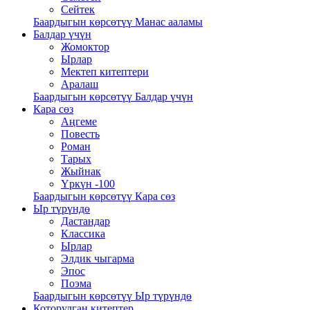
Сейтек
Баардыгын көрсөтүү Манас ааламы
Балдар үчүн
Жомоктор
Ырлар
Мектеп китептери
Аралаш
Баардыгын көрсөтүү Балдар үчүн
Кара сөз
Аңгеме
Повесть
Роман
Тарых
Жыйнак
Үркүн -100
Баардыгын көрсөтүү Кара сөз
Ыр түрүндө
Дастандар
Классика
Ырлар
Элдик чыгарма
Эпос
Поэма
Баардыгын көрсөтүү Ыр түрүндө
Которулган китептер