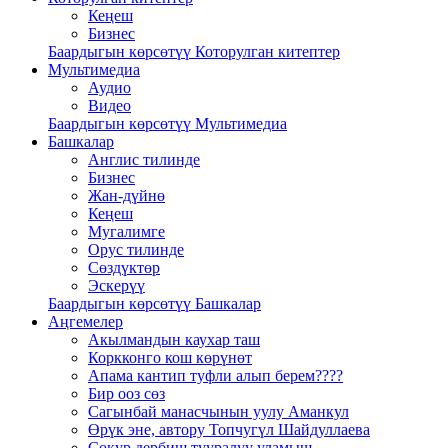
Кеңеш
Бизнес
Баардыгын көрсөтүү Которулган китептер
Мультимедиа
Аудио
Видео
Баардыгын көрсөтүү Мультимедиа
Башкалар
Англис тилинде
Бизнес
Жан-дүйнө
Кеңеш
Мугалимге
Орус тилинде
Сөздүктөр
Эскерүү
Баардыгын көрсөтүү Башкалар
Аңгемелер
Акылмандын каухар таш
Коркконго кош көрүнөт
Апама кантип туфли алып берем????
Бир ооз сөз
Сагынбай манасчынын уулу Аманкул
Өрүк эне, автору Топчугүл Шайдуллаева
Сокур дербиш тууралуу уламыш