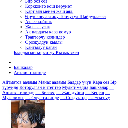
Бир ооз сөз
Коркконго кош көрүнөт
Карт аял менен жаш аял.
Өрүк эне, автору Топчугүл Шайдуллаева
Атлес көйнөк
Жалгыз улак
Ак кардагы кара көмүр
Тракторчу келиндер
Орозкулдун кыялы
Кайгылуу каган
Баардыгын көрсөтүү Кызык экен
Башкалар
Англис тилинде
Айтматов ааламы
Манас ааламы
Балдар үчүн
Кара сөз
Ыр
түрүндө
Которулган китептер
Мультимедиа
Башкалар
-
Англис тилинде
- Бизнес
- Жан-дүйнө
- Кеңеш
-
Мугалимге
- Орус тилинде
- Сөздүктөр
- Эскерүү