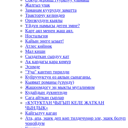
Жалгыз улак
Заманам куурулду заматта
Тракторчу келиндер
Орозкулдун кыялы
Үйдүн намысы деген эмне?
Карт аял менен жаш аял.
Ностальгия
Кайын энеге ызаат!
Атлес көйнөк
Мал киши
Сыздаткан сырдуу кат
Ак кардагы кара көмүр
Эсимде
"Уча" кантип тирилди
Куйручуктун өз аялын сынаганы.
Кыямат романы (үзүндү)
Жашоомдогу эң мыкты мугалимим
Кудайдын дүкөнүндө
Сага айткан сырлар
«КУДУКТАН ЧЫГЫП КЕЛЕ ЖАТКАН
ЧЫНДЫК»
Кайгылуу каган
Ата, апа, эшек деп көп тилдечүңөр эле, эшек болуп
чоңойдум