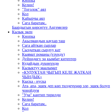
Кнопка
Келин!
"Тоголок" аял
Кол
Кайырчы аял
Сага баратам..
Баардыгын көрсөтүү Аңгемелер
Кызык экен
Кнопка
Акылмандын каухар таш
Сага айткан сырлар
Сыздаткан сырдуу кат
Кыямат романы (үзүндү)
Дүйнөдөгү эң кымбат китептер
Кудайдын дүкөнүндө
Кызыктуу маалымат
«КУДУКТАН ЧЫГЫП КЕЛЕ ЖАТКАН
ЧЫНДЫК»
Кыска - нуска
Ата, апа, эшек деп көп тилдечүңөр эле, эшек болуп
чоңойдум
"Уча" кантип тирилди
Келин!
Сага баратам..
Кол