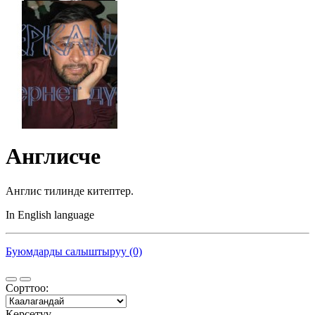
Англисче
Англис тилинде китептер.
In English language
Буюмдарды салыштыруу (0)
Сорттоо:
Көрсөтүү