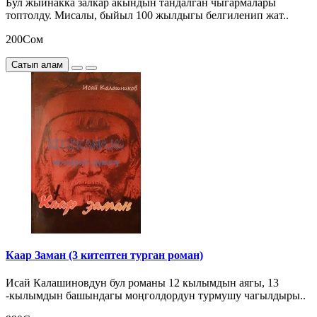
Бул жыйнакка залкар акындын тандалган чыгармалары
топтолду. Мисалы, быйыл 100 жылдыгы белгиленип жат..
200Сом
Сатып алам
Каар Заман (3 китептен турган роман)
Исай Калашиновдун бул романы 12 кылымдын аягы, 13
-кылымдын башындагы моңголдордун турмушу чагылдыры..