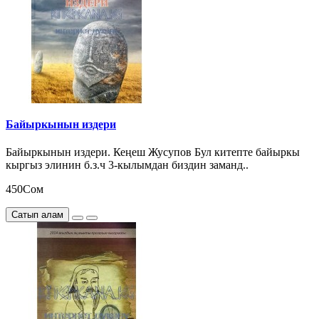
Байыркынын издери
Байыркынын издери. Кеңеш Жусупов Бул китепте байыркы
кыргыз элинин б.з.ч 3-кылымдан биздин заманд..
450Сом
Сатып алам