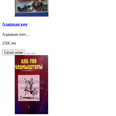
Адашкан көч
Адашкан көч ..
250Сом
Сатып алам