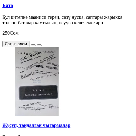
Бата
Бул китепке мааниси терең, сөзү нуска, саптары жарыкка
толгон баталар камтылып, өсүүгө келечекке арн..
250Сом
Сатып алам
Жусуп, тандалган чыгармалар