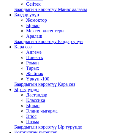
Сейтек
Баардыгын көрсөтүү Манас ааламы
Балдар үчүн
Жомоктор
Ырлар
Мектеп китептери
Аралаш
Баардыгын көрсөтүү Балдар үчүн
Кара сөз
Аңгеме
Повесть
Роман
Тарых
Жыйнак
Үркүн -100
Баардыгын көрсөтүү Кара сөз
Ыр түрүндө
Дастандар
Классика
Ырлар
Элдик чыгарма
Эпос
Поэма
Баардыгын көрсөтүү Ыр түрүндө
Которулган китептер