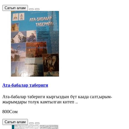
Сатып алам
Ата-бабалар табериги
Ата-бабалар табериги кыргыздын бүт каада салт,ырым-
жырымдары толук камтылган китеп ..
800Сом
Сатып алам