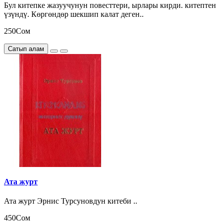
Бул китепке жазуучунун повесттери, ырлары кирди. китептен
үзүндү. Көргөндөр шекшип калат деген..
250Сом
Сатып алам
Ата журт
Ата журт Эрнис Турсуновдун китеби ..
450Сом