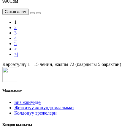
990Сом
Сатып алам
1
2
3
4
5
>
>|
Көрсөтүлдү 1 - 15 чейин, жалпы 72 (баардыгы 5 барактан)
Маалымат
Биз жөнүндө
Жеткизүү жөнүндө маалымат
Колдонуу эрежелери
Колдоо кызматы