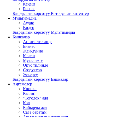
Кеңеш
Бизнес
Баардыгын көрсөтүү Которулган китептер
Мультимедиа
Аудио
Видео
Баардыгын көрсөтүү Мультимедиа
Башкалар
Англис тилинде
Бизнес
Жан-дүйнө
Кеңеш
Мугалимге
Орус тилинде
Сөздүктөр
Эскерүү
Баардыгын көрсөтүү Башкалар
Аңгемелер
Кнопка
Келин!
"Тоголок" аял
Кол
Кайырчы аял
Сага баратам..
Акылмандын каухар таш