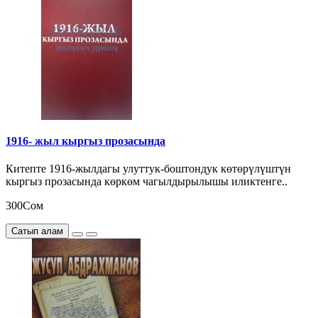
1916- жыл кыргыз прозасында
Китепте 1916-жылдагы улуттук-боштондук көтөрүлүштүн
кыргыз прозасында көркөм чагылдырылышы иликтенге..
300Сом
Сатып алам