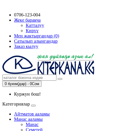
0706-123-004
Жеке баракча
Катталуу
Кирүү
Мен жактыргандар (0)
Сатылып алынгандар
Заказ кылуу
0 буюм(дар) - 0Сом
Куржун бош!
Категориялар
Айтматов ааламы
Манас ааламы
Манас
Семетей