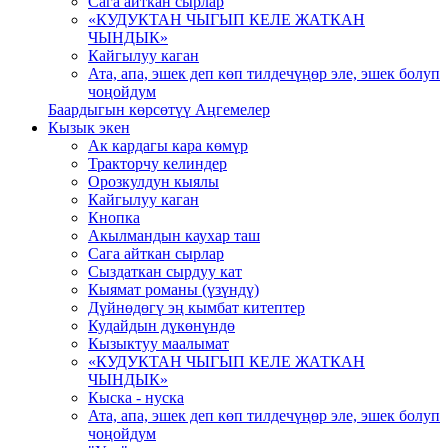
Сага айткан сырлар
«КУДУКТАН ЧЫГЫП КЕЛЕ ЖАТКАН
ЧЫНДЫК»
Кайгылуу каган
Ата, апа, эшек деп көп тилдечүңөр эле, эшек болуп
чоңойдум
Баардыгын көрсөтүү Аңгемелер
Кызык экен
Ак кардагы кара көмүр
Тракторчу келиндер
Орозкулдун кыялы
Кайгылуу каган
Кнопка
Акылмандын каухар таш
Сага айткан сырлар
Сыздаткан сырдуу кат
Кыямат романы (үзүндү)
Дүйнөдөгү эң кымбат китептер
Кудайдын дүкөнүндө
Кызыктуу маалымат
«КУДУКТАН ЧЫГЫП КЕЛЕ ЖАТКАН
ЧЫНДЫК»
Кыска - нуска
Ата, апа, эшек деп көп тилдечүңөр эле, эшек болуп
чоңойдум