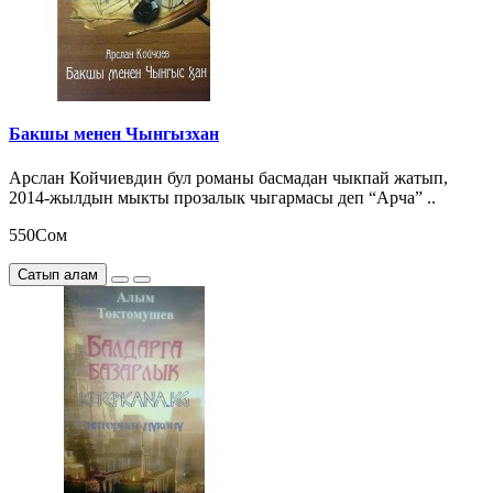
Бакшы менен Чынгызхан
Арслан Койчиевдин бул романы басмадан чыкпай жатып,
2014-жылдын мыкты прозалык чыгармасы деп “Арча” ..
550Сом
Сатып алам