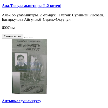
Ала-Тоо уламыштары (1-2 китеп)
Ала-Тоо уламыштары. 2 -томдук . Түзгөн: Сулайман Рысбаев,
Батыркулова Айгул ж.б Серия:«Окуучун..
600Сом
Сатып алам
Алтынкөлдүн аккуусу