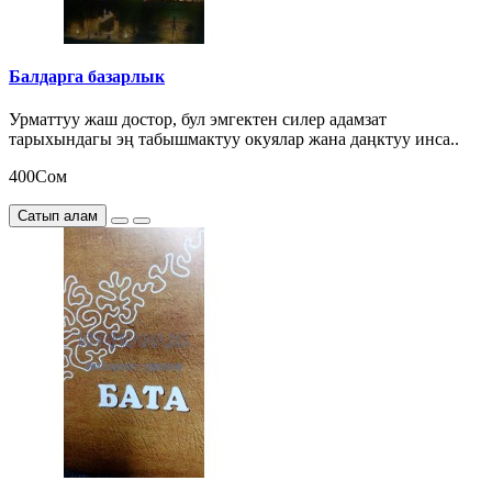
Балдарга базарлык
Урматтуу жаш достор, бул эмгектен силер адамзат
тарыхындагы эң табышмактуу окуялар жана даңктуу инса..
400Сом
Сатып алам