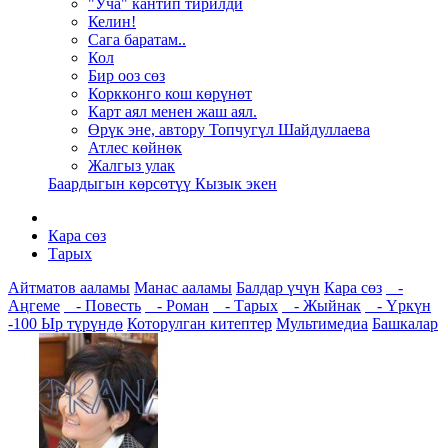
"Уча" кантип тирилди
Келин!
Сага баратам..
Кол
Бир ооз сөз
Коркконго кош көрүнөт
Карт аял менен жаш аял.
Өрүк эне, автору Топчугүл Шайдуллаева
Атлес көйнөк
Жалгыз улак
Баардыгын көрсөтүү Кызык экен
Кара сөз
Тарых
Айтматов ааламы
Манас ааламы
Балдар үчүн
Кара сөз
-
Аңгеме
- Повесть
- Роман
- Тарых
- Жыйнак
- Үркүн
-100
Ыр түрүндө
Которулган китептер
Мультимедиа
Башкалар