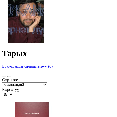
Тарых
Буюмдарды салыштыруу (0)
Сорттоо:
Көрсөтүү