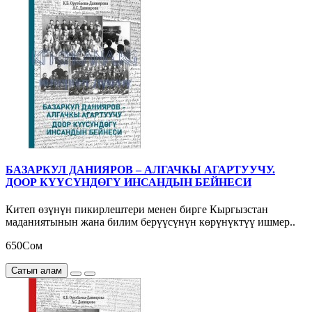
БАЗАРКУЛ ДАНИЯРОВ – АЛГАЧКЫ АГАРТУУЧУ.
ДООР КҮҮСҮНДӨГҮ ИНСАНДЫН БЕЙНЕСИ
Китеп өзүнүн пикирлештери менен бирге Кыргызстан
маданиятынын жана билим берүүсүнүн көрүнүктүү ишмер..
650Сом
Сатып алам