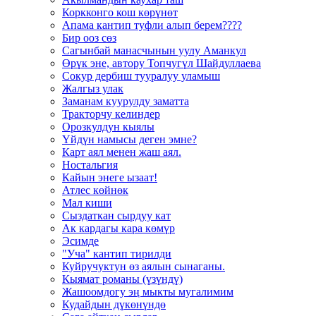
Коркконго кош көрүнөт
Апама кантип туфли алып берем????
Бир ооз сөз
Сагынбай манасчынын уулу Аманкул
Өрүк эне, автору Топчугүл Шайдуллаева
Сокур дербиш тууралуу уламыш
Жалгыз улак
Заманам куурулду заматта
Тракторчу келиндер
Орозкулдун кыялы
Үйдүн намысы деген эмне?
Карт аял менен жаш аял.
Ностальгия
Кайын энеге ызаат!
Атлес көйнөк
Мал киши
Сыздаткан сырдуу кат
Ак кардагы кара көмүр
Эсимде
"Уча" кантип тирилди
Куйручуктун өз аялын сынаганы.
Кыямат романы (үзүндү)
Жашоомдогу эң мыкты мугалимим
Кудайдын дүкөнүндө