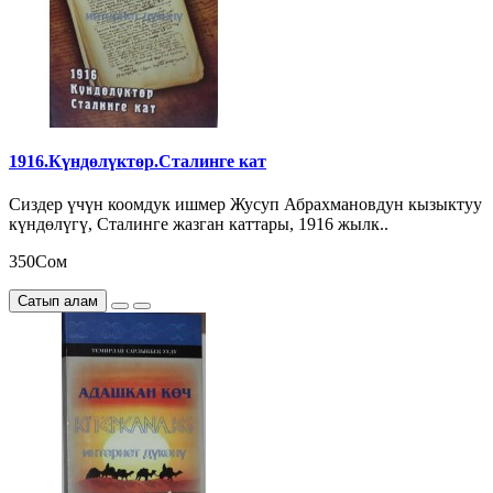
1916.Күндөлүктөр.Сталинге кат
Сиздер үчүн коомдук ишмер Жусуп Абрахмановдун кызыктуу
күндөлүгү, Сталинге жазган каттары, 1916 жылк..
350Сом
Сатып алам