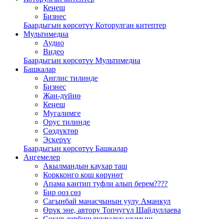
Кеңеш
Бизнес
Баардыгын көрсөтүү Которулган китептер
Мультимедиа
Аудио
Видео
Баардыгын көрсөтүү Мультимедиа
Башкалар
Англис тилинде
Бизнес
Жан-дүйнө
Кеңеш
Мугалимге
Орус тилинде
Сөздүктөр
Эскерүү
Баардыгын көрсөтүү Башкалар
Аңгемелер
Акылмандын каухар таш
Коркконго кош көрүнөт
Апама кантип туфли алып берем????
Бир ооз сөз
Сагынбай манасчынын уулу Аманкул
Өрүк эне, автору Топчугүл Шайдуллаева
Сокур дербиш тууралуу уламыш