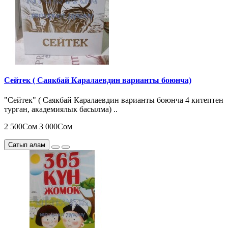
Сейтек ( Саякбай Каралаевдин варианты боюнча)
"Сейтек" ( Саякбай Каралаевдин варианты боюнча 4 китептен
турган, академиялык басылма) ..
2 500Сом
3 000Сом
Сатып алам