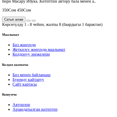
бири Масару Ибука. Китептин автору бала менен а..
350Сом
450Сом
Сатып алам
Көрсөтүлдү 1 - 8 чейин, жалпы 8 (баардыгы 1 барактан)
Маалымат
Биз жөнүндө
Жеткизүү жөнүндө маалымат
Колдонуу эрежелери
Колдоо кызматы
Биз менен байланыш
Буюмду кайтаруу
Сайт картасы
Кошумча
Авторлор
Арзандатылган китептер