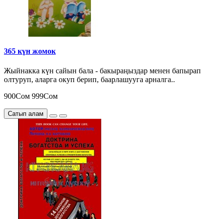
365 күн жомок
Жыйнакка күн сайын бала - бакыраңыздар менен бапырап
олтуруп, аларга окуп берип, баарлашууга арналга..
900Сом
999Сом
Сатып алам