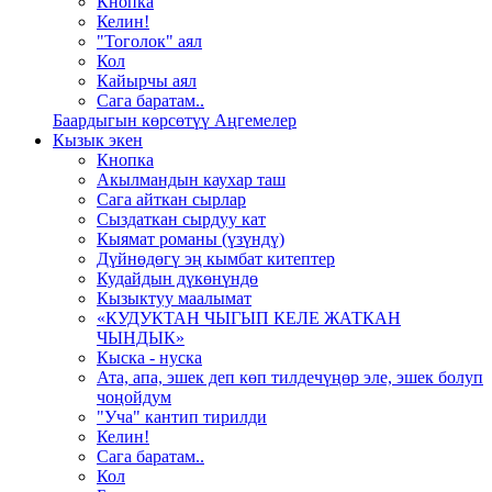
Кнопка
Келин!
"Тоголок" аял
Кол
Кайырчы аял
Сага баратам..
Баардыгын көрсөтүү Аңгемелер
Кызык экен
Кнопка
Акылмандын каухар таш
Сага айткан сырлар
Сыздаткан сырдуу кат
Кыямат романы (үзүндү)
Дүйнөдөгү эң кымбат китептер
Кудайдын дүкөнүндө
Кызыктуу маалымат
«КУДУКТАН ЧЫГЫП КЕЛЕ ЖАТКАН
ЧЫНДЫК»
Кыска - нуска
Ата, апа, эшек деп көп тилдечүңөр эле, эшек болуп
чоңойдум
"Уча" кантип тирилди
Келин!
Сага баратам..
Кол