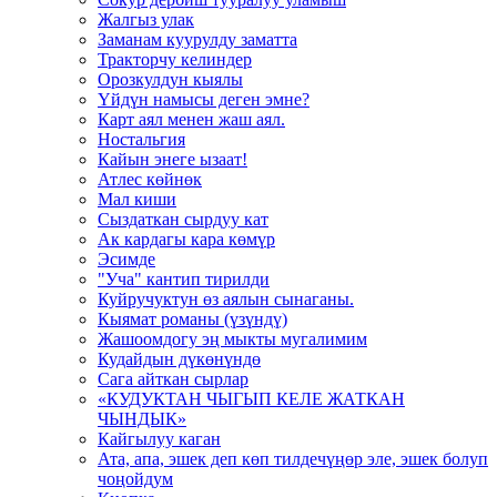
Жалгыз улак
Заманам куурулду заматта
Тракторчу келиндер
Орозкулдун кыялы
Үйдүн намысы деген эмне?
Карт аял менен жаш аял.
Ностальгия
Кайын энеге ызаат!
Атлес көйнөк
Мал киши
Сыздаткан сырдуу кат
Ак кардагы кара көмүр
Эсимде
"Уча" кантип тирилди
Куйручуктун өз аялын сынаганы.
Кыямат романы (үзүндү)
Жашоомдогу эң мыкты мугалимим
Кудайдын дүкөнүндө
Сага айткан сырлар
«КУДУКТАН ЧЫГЫП КЕЛЕ ЖАТКАН
ЧЫНДЫК»
Кайгылуу каган
Ата, апа, эшек деп көп тилдечүңөр эле, эшек болуп
чоңойдум