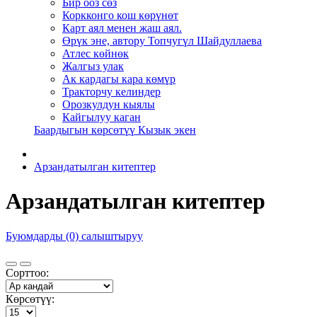
Бир ооз сөз
Коркконго кош көрүнөт
Карт аял менен жаш аял.
Өрүк эне, автору Топчугүл Шайдуллаева
Атлес көйнөк
Жалгыз улак
Ак кардагы кара көмүр
Тракторчу келиндер
Орозкулдун кыялы
Кайгылуу каган
Баардыгын көрсөтүү Кызык экен
Арзандатылган китептер
Арзандатылган китептер
Буюмдарды (0) салыштыруу
Сорттоо:
Көрсөтүү: