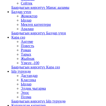
Сейтек
Баардыгын көрсөтүү Манас ааламы
Балдар үчүн
Жомоктор
Ырлар
Мектеп китептери
Аралаш
Баардыгын көрсөтүү Балдар үчүн
Кара сөз
Аңгеме
Повесть
Роман
Тарых
Жыйнак
Үркүн -100
Баардыгын көрсөтүү Кара сөз
Ыр түрүндө
Дастандар
Классика
Ырлар
Элдик чыгарма
Эпос
Поэма
Баардыгын көрсөтүү Ыр түрүндө
Которулган китептер