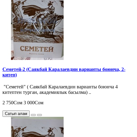
Семетей-2 (Саякбай Каралаевдин варианты боюнча, 2-
китеп)
"Семетей" ( Саякбай Каралаевдин варианты боюнча 4
китептен турган, академиялык басылма) ..
2 750Сом
3 000Сом
Сатып алам