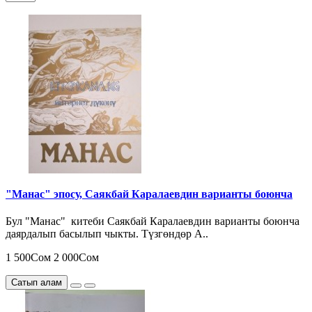
"Манас" эпосу, Саякбай Каралаевдин варианты боюнча
Бул "Манас" китеби Саякбай Каралаевдин варианты боюнча
даярдалып басылып чыкты. Түзгөндөр А..
1 500Сом
2 000Сом
Сатып алам