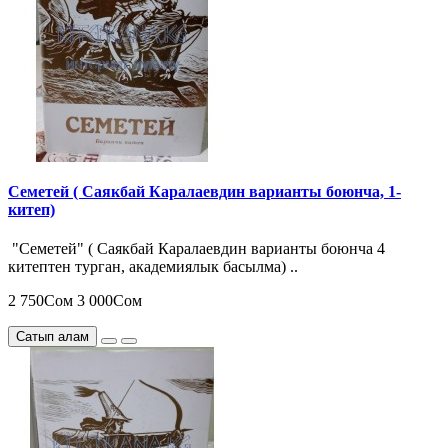
Семетей ( Саякбай Каралаевдин варианты боюнча, 1-
китеп)
"Семетей" ( Саякбай Каралаевдин варианты боюнча 4
китептен турган, академиялык басылма) ..
2 750Сом
3 000Сом
Сатып алам