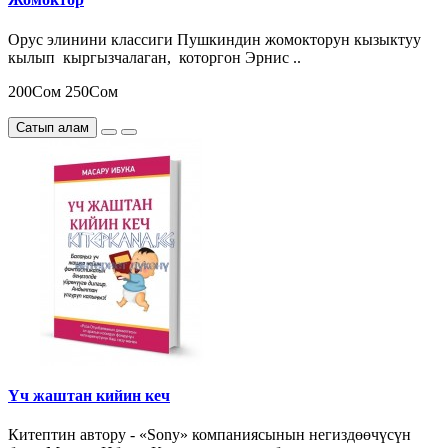
Орус элинини классиги Пушкиндин жомокторун кызыктуу
кылып кыргызчалаган, которгон Эрнис ..
200Сом
250Сом
Сатып алам
Үч жаштан кийин кеч
Китептин автору - «Sony» компаниясынын негиздөөчүсүн