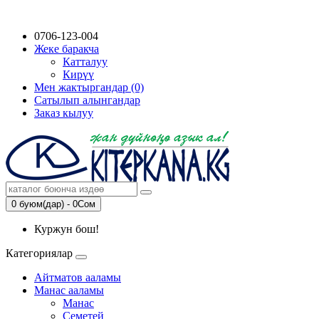
0706-123-004
Жеке баракча
Катталуу
Кирүү
Мен жактыргандар (0)
Сатылып алынгандар
Заказ кылуу
0 буюм(дар) - 0Сом
Куржун бош!
Категориялар
Айтматов ааламы
Манас ааламы
Манас
Семетей