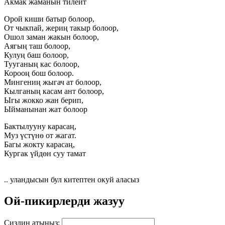
Акмак жаманын тилейт
Орой киши батыр болоор,
От чыкпай, жериң такыр болоор,
Ошол заман жакын болоор,
Аягың таш болоор,
Кулуң баш болоор,
Тууганың кас болоор,
Корооң бош болоор.
Мингениң жыгач ат болоор,
Кылганың касам ант болоор,
Ыгы жокко жан берип,
Ыйманынан жат болоор
Бактылууну карасаң,
Муз үстүнө от жагат.
Багы жокту карасаң,
Кургак үйдөн суу тамат
.. уландысын бул китептен окуй аласыз
Ой-пикирлерди жазуу
Сиздин атыңыз: