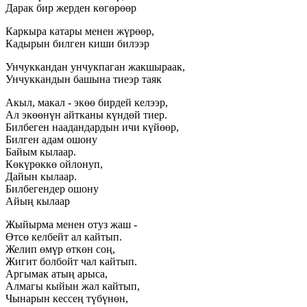
Дарак бир жерден көгөрөөр
Каркыра катары менен жүрөөр,
Кадырын билген киши билээр
Унчуккандан унчукпаган жакшыраак,
Унчуккандын башына тиеэр таяк
Акыл, макал - экөө бирдей келээр,
Ал экөөнүн айтканы күндөй тиер.
Билбеген наадандардын ичи күйөөр,
Билген адам ошону
Байым кылаар.
Көкүрөккө ойлонуп,
Дайын кылаар.
Билбегендер ошону
Айың кылаар
Жыйырма менен отуз жаш -
Өтсө келбейт ал кайтып.
Желип өмүр өткөн соң,
Жигит болбойт чал кайтып.
Аргымак атың арыса,
Алмагы кыйын жал кайтып,
Чынарын кессең түбүнөн,