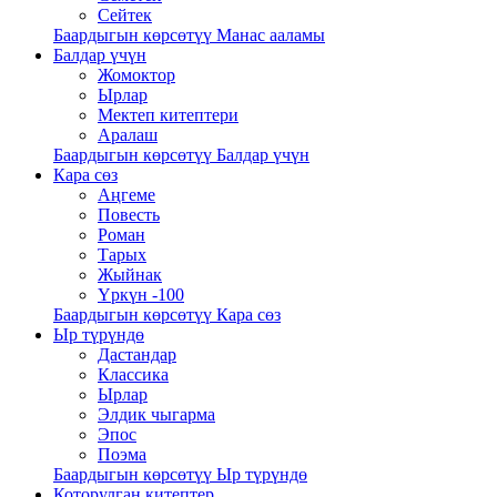
Сейтек
Баардыгын көрсөтүү Манас ааламы
Балдар үчүн
Жомоктор
Ырлар
Мектеп китептери
Аралаш
Баардыгын көрсөтүү Балдар үчүн
Кара сөз
Аңгеме
Повесть
Роман
Тарых
Жыйнак
Үркүн -100
Баардыгын көрсөтүү Кара сөз
Ыр түрүндө
Дастандар
Классика
Ырлар
Элдик чыгарма
Эпос
Поэма
Баардыгын көрсөтүү Ыр түрүндө
Которулган китептер