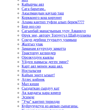
Кайырчы аял
Сага баратам..
Акылмандын каухар таш
Коркконго кош көрүнөт
Апама кантип туфли алып берем????
Бир ооз сөз
Сагынбай манасчынын уулу Аманкул
Өрүк эне, автору Топчугүл Шайдуллаева
Сокур дербиш тууралуу уламыш
Жалгыз улак
Заманам куурулду заматта
Тракторчу келиндер
Орозкулдун кыялы
Үйдүн намысы деген эмне?
Карт аял менен жаш аял.
Ностальгия
Кайын энеге ызаат!
Атлес көйнөк
Мал киши
Сыздаткан сырдуу кат
Ак кардагы кара көмүр
Эсимде
"Уча" кантип тирилди
Куйручуктун өз аялын сынаганы.