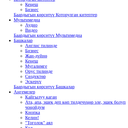
Кеңеш
Бизнес
Баардыгын көрсөтүү Которулган китептер
Мультимедиа
Аудио
Видео
Баардыгын көрсөтүү Мультимедиа
Башкалар
Англис тилинде
Бизнес
Жан-дүйнө
Кеңеш
Мугалимге
Орус тилинде
Сөздүктөр
Эскерүү
Баардыгын көрсөтүү Башкалар
Аңгемелер
Кайгылуу каган
Ата, апа, эшек деп көп тилдечүңөр эле, эшек болуп
чоңойдум
Кнопка
Келин!
"Тоголок" аял
Кол