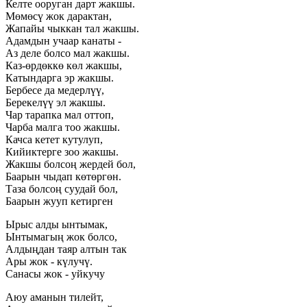
Келте ооруган дарт жакшы.
Мөмөсү жок дарактан,
Жапайы чыккан тал жакшы.
Адамдын учаар канаты -
Аз деле болсо мал жакшы.
Каз-өрдөккө көл жакшы,
Катындарга эр жакшы.
Бербесе да медерлүү,
Берекелүү эл жакшы.
Чар тарапка мал оттоп,
Чарба малга тоо жакшы.
Качса кетет кутулуп,
Кийиктерге зоо жакшы.
Жакшы болсоң жердей бол,
Баарын чыдап көтөргөн.
Таза болсоң суудай бол,
Баарын жууп кетирген
Ырыс алды ынтымак,
Ынтымагың жок болсо,
Алдыңдан таяр алтын так
Ары жок - күлучү.
Санасы жок - уйкучу
Аюу аманын тилейт,