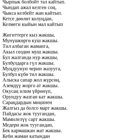
Чырпык болбойт тал кайтып.
Чындап ажал келген соң,
Чыкса келбейт жан кайтып.
Кетсе дөөлөт колуңдан,
Келмеги кыйын мал кайтып
Жигиттерге кыз жакшы,
Мүнүшкөргө куш жакшы.
Тил албаган жаманга,
Акыл сөздөн муш жакшы.
Бул жалганда нур жакшы,
Булбулдарга гүл жакшы.
Муңдуунун черин жазууга,
Булбул күбө тил жакшы.
Алыска сапар жол жүрсөң,
Аземдүү жорго ат жакшы.
Окусаң илим үйрөнүп,
Орундуу жазган кат жакшы.
Сараңдардын миңинен
Жалгыз да болсо март жакшы.
Пайдасы жок туугандан,
Мамилелүү сарт жакшы.
Медери жок туугандан,
Бек кармашкан жат жакшы.
Кеби жаман катындан