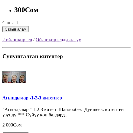
300Сом
Саны
Сатып алам
2 ой-пикирлер
/
Ой-пикирлерди жазуу
Сунушталган китептер
Агындылар -1-2-3 китептер
"Агындылар " 1-2-3 китеп Шайлообек Дүйшеев. китептен
үзүндү *** Сүйүү көп балдард..
2 000Сом