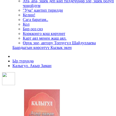
Ата, апа, эшек деп көп тилдечүңөр эле, эшек болуп
чоңойдум
"Уча" кантип тирилди
Келин!
Сага баратам..
Кол
Бир ооз сөз
Коркконго кош көрүнөт
Карт аял менен жаш аял.
Өрүк эне, автору Топчугүл Шайдуллаева
Баардыгын көрсөтүү Кызык экен
Ыр түрүндө
Калыгул. Акыр Заман