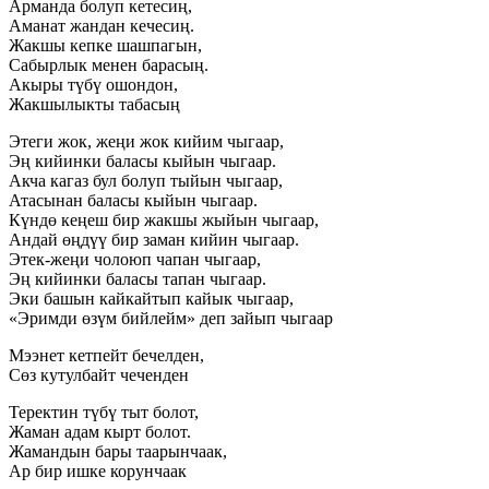
Арманда болуп кетесиң,
Аманат жандан кечесиң.
Жакшы кепке шашпагын,
Сабырлык менен барасың.
Акыры түбү ошондон,
Жакшылыкты табасың
Этеги жок, жеңи жок кийим чыгаар,
Эң кийинки баласы кыйын чыгаар.
Акча кагаз бул болуп тыйын чыгаар,
Атасынан баласы кыйын чыгаар.
Күндө кеңеш бир жакшы жыйын чыгаар,
Андай өңдүү бир заман кийин чыгаар.
Этек-жеңи чолоюп чапан чыгаар,
Эң кийинки баласы тапан чыгаар.
Эки башын кайкайтып кайык чыгаар,
«Эримди өзүм бийлейм» деп зайып чыгаар
Мээнет кетпейт бечелден,
Сөз кутулбайт чеченден
Теректин түбү тыт болот,
Жаман адам кырт болот.
Жамандын бары таарынчаак,
Ар бир ишке корунчаак