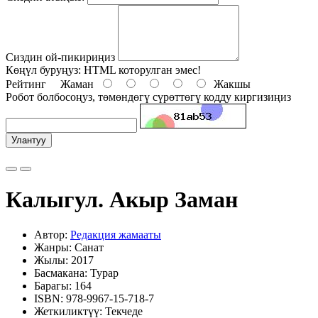
Сиздин ой-пикириңиз
Көңүл буруңуз:
HTML которулган эмес!
Рейтинг
Жаман
Жакшы
Робот болбосоңуз, төмөндөгү сүрөттөгү кодду киргизиңиз
Улантуу
Калыгул. Акыр Заман
Автор:
Редакция жамааты
Жанры: Санат
Жылы: 2017
Басмакана: Турар
Барагы: 164
ISBN: 978-9967-15-718-7
Жеткиликтүү: Текчеде