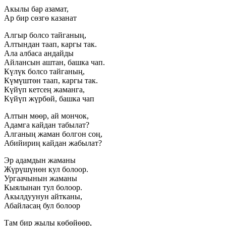
Акылы бар азамат,
Ар бир сөзгө казанат
Алгыр болсо тайганың,
Алтындан таап, каргы так.
Ала албаса андайды
Айлансын аштан, башка чап.
Күлүк болсо тайганың,
Күмүштөн таап, каргы так.
Күйүп кетсең жаманга,
Күйүп жүрбөй, башка чап
Алтын мөөр, ай мончок,
Адамга кайдан табылат?
Алганың жаман болгон соң,
Абийириң кайдан жабылат?
Эр адамдын жаманы
Жүрүшүнөн кул болоор.
Ургаачынын жаманы
Кыялынан тул болоор.
Акылдуунун айтканы,
Абайласаң бул болоор
Там бир жылы көбөйөөр,