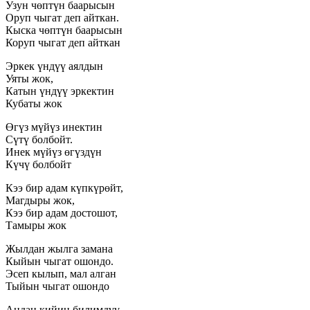
Узун чөптүн баарысын
Оруп чыгат деп айткан.
Кыска чөптүн баарысын
Коруп чыгат деп айткан
Эркек үндүү аялдын
Уяты жок,
Катын үндүү эркектин
Кубаты жок
Өгүз мүйүз инектин
Сүтү болбойт.
Инек мүйүз өгүздүн
Күчү болбойт
Кээ бир адам күпкүрөйт,
Магдыры жок,
Кээ бир адам достошот,
Тамыры жок
Жылдан жылга замана
Кыйын чыгат ошондо.
Эсеп кылып, мал алган
Тыйын чыгат ошондо
Андан кийин билимдүү