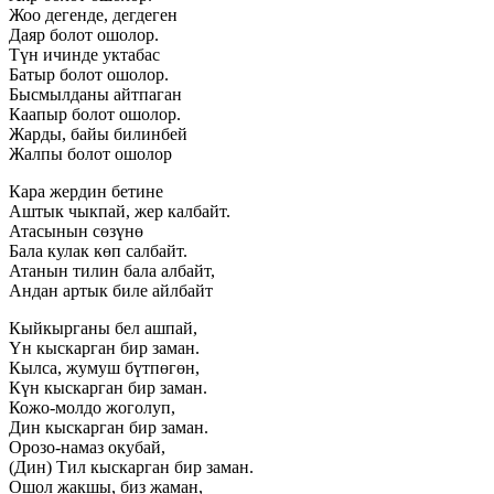
Жоо дегенде, дегдеген
Даяр болот ошолор.
Түн ичинде уктабас
Батыр болот ошолор.
Бысмылданы айтпаган
Каапыр болот ошолор.
Жарды, байы билинбей
Жалпы болот ошолор
Кара жердин бетине
Аштык чыкпай, жер калбайт.
Атасынын сөзүнө
Бала кулак көп салбайт.
Атанын тилин бала албайт,
Андан артык биле айлбайт
Кыйкырганы бел ашпай,
Үн кыскарган бир заман.
Кылса, жумуш бүтпөгөн,
Күн кыскарган бир заман.
Кожо-молдо жоголуп,
Дин кыскарган бир заман.
Орозо-намаз окубай,
(Дин) Тил кыскарган бир заман.
Ошол жакшы, биз жаман,