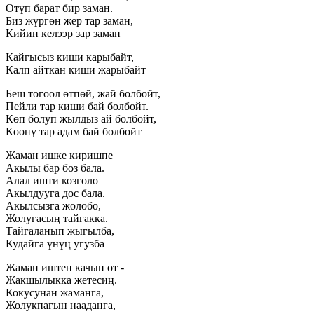
Өтүп барат бир заман.
Биз жүргөн жер тар заман,
Кийин келээр зар заман
Кайгысыз киши карыбайт,
Калп айткан киши жарыбайт
Беш тогоол өтпөй, жай болбойт,
Пейли тар киши бай болбойт.
Көп болуп жылдыз ай болбойт,
Көөнү тар адам бай болбойт
Жаман ишке киришпе
Акылы бар боз бала.
Алал ишти козголо
Акылдууга дос бала.
Акылсызга жолобо,
Жолугасың тайгакка.
Тайгаланып жыгылба,
Кудайга үнүң угузба
Жаман иштен качып өт -
Жакшылыкка жетесиң.
Кокусунан жаманга,
Жолукпагын нааданга,