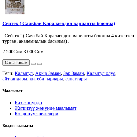
Сейтек ( Саякбай Каралаевдин варианты боюнча)
"Сейтек" ( Саякбай Каралаевдин варианты боюнча 4 китептен
турган, академиялык басылма) ..
2 500Сом
3 000Сом
Сатып алам
Теги:
Калыгул
,
Акыр Заман
,
Зар Заман
,
Калыгул олуя
,
айткандары
,
китеби
,
ырлары
,
санаттары
Маалымат
Биз жөнүндө
Жеткизүү жөнүндө маалымат
Колдонуу эрежелери
Колдоо кызматы