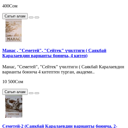
400Сом
Сатып алам
Манас , "Семетей", "Сейтек" үчилтиги ( Саякбай
Каралаевдин варианты боюнча, 4 китеп)
Манас, "Семетей", "Сейтек" үчилтиги ( Саякбай Каралаевдин
варианты боюнча 4 китептен турган, академи..
10 500Сом
Сатып алам
Семетей-2 (Саякбай Каралаевдин варианты боюнча, 2-