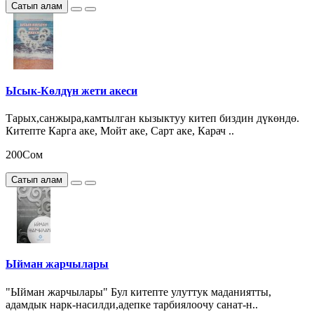
Сатып алам
Ысык-Көлдүн жети акеси
Тарых,санжыра,камтылган кызыктуу китеп биздин дүкөндө.
Китепте Карга аке, Мойт аке, Сарт аке, Карач ..
200Сом
Сатып алам
Ыйман жарчылары
"Ыйман жарчылары" Бул китепте улуттук маданиятты,
адамдык нарк-насилди,адепке тарбиялоочу санат-н..