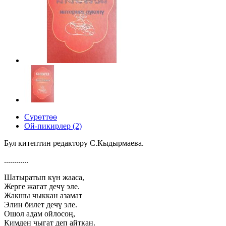
Сүрөттөө
Ой-пикирлер (2)
Бул китептин редактору С.Кыдырмаева.
............
Шатыратып күн жааса,
Жерге жагат дечү эле.
Жакшы чыккан азамат
Элин билет дечү эле.
Ошол адам ойлосоң,
Кимден чыгат деп айткан.