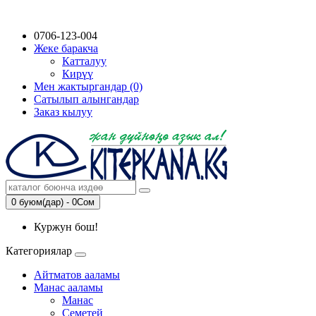
0706-123-004
Жеке баракча
Катталуу
Кирүү
Мен жактыргандар (0)
Сатылып алынгандар
Заказ кылуу
0 буюм(дар) - 0Сом
Куржун бош!
Категориялар
Айтматов ааламы
Манас ааламы
Манас
Семетей