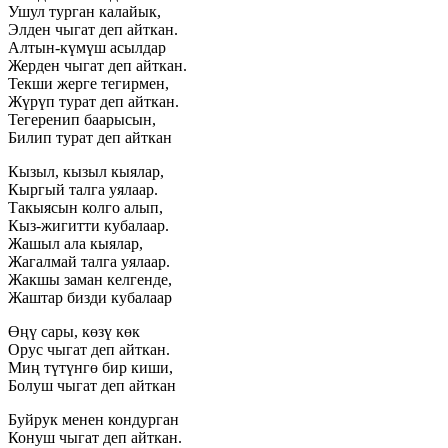
Ушул турган калайык,
Элден чыгат деп айткан.
Алтын-күмүш асылдар
Жерден чыгат деп айткан.
Текши жерге тегирмен,
Жүрүп турат деп айткан.
Тегеренип баарысын,
Билип турат деп айткан
Кызыл, кызыл кыялар,
Кыргый талга уялаар.
Такыясын колго алып,
Кыз-жигитти кубалаар.
Жашыл ала кыялар,
Жагалмай талга уялаар.
Жакшы заман келгенде,
Жаштар бизди кубалаар
Өңү сары, көзү көк
Орус чыгат деп айткан.
Миң түтүнгө бир киши,
Болуш чыгат деп айткан
Буйрук менен кондурган
Конуш чыгат деп айткан.