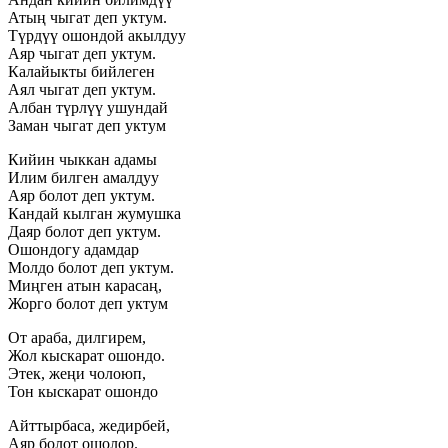
Атың чыгат деп уктум.
Түрдүү ошондой акылдуу
Аяр чыгат деп уктум.
Калайыкты бийлеген
Аял чыгат деп уктум.
Албан түрлүү ушундай
Заман чыгат деп уктум
Кийин чыккан адамы
Илим билген амалдуу
Аяр болот деп уктум.
Кандай кылган жумушка
Даяр болот деп уктум.
Ошондогу адамдар
Молдо болот деп уктум.
Миңген атын карасаң,
Жорго болот деп уктум
От араба, дилгирем,
Жол кыскарат ошондо.
Этек, жеңи чолоюп,
Тон кыскарат ошондо
Айттырбаса, жедирбей,
Аяр болот ошолор.