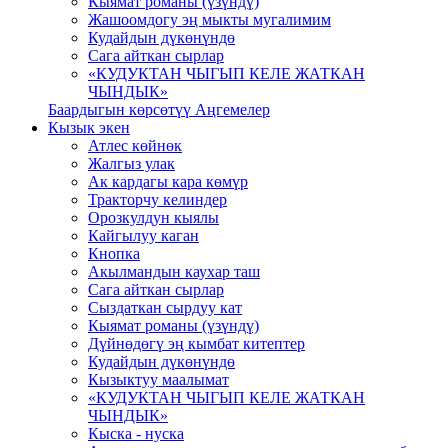
Кыямат романы (үзүндү)
Жашоомдогу эң мыкты мугалимим
Кудайдын дүкөнүндө
Сага айткан сырлар
«КУДУКТАН ЧЫГЫП КЕЛЕ ЖАТКАН
ЧЫНДЫК»
Баардыгын көрсөтүү Аңгемелер
Кызык экен
Атлес көйнөк
Жалгыз улак
Ак кардагы кара көмүр
Тракторчу келиндер
Орозкулдун кыялы
Кайгылуу каган
Кнопка
Акылмандын каухар таш
Сага айткан сырлар
Сыздаткан сырдуу кат
Кыямат романы (үзүндү)
Дүйнөдөгү эң кымбат китептер
Кудайдын дүкөнүндө
Кызыктуу маалымат
«КУДУКТАН ЧЫГЫП КЕЛЕ ЖАТКАН
ЧЫНДЫК»
Кыска - нуска