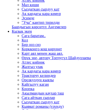
Атлес көйнөк
Мал киши
Сыздаткан сырдуу кат
Ак кардагы кара көмүр
Эсимде
"Уча" кантип тирилди
Баардыгын көрсөтүү Аңгемелер
Кызык экен
Сага баратам..
Кол
Бир ооз сөз
Коркконго кош көрүнөт
Карт аял менен жаш аял.
Өрүк эне, автору Топчугүл Шайдуллаева
Атлес көйнөк
Жалгыз улак
Ак кардагы кара көмүр
Тракторчу келиндер
Орозкулдун кыялы
Кайгылуу каган
Кнопка
Акылмандын каухар таш
Сага айткан сырлар
Сыздаткан сырдуу кат
Кыямат романы (үзүндү)