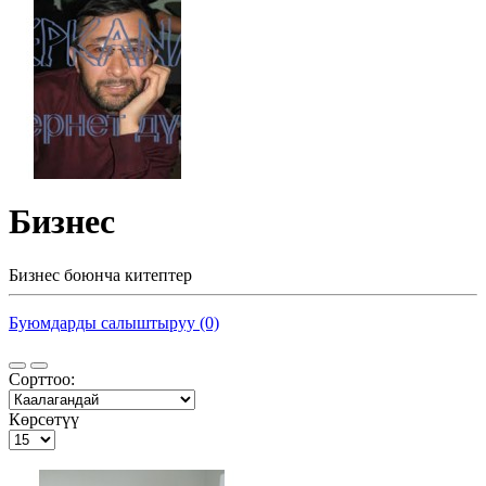
Бизнес
Бизнес боюнча китептер
Буюмдарды салыштыруу (0)
Сорттоо:
Көрсөтүү