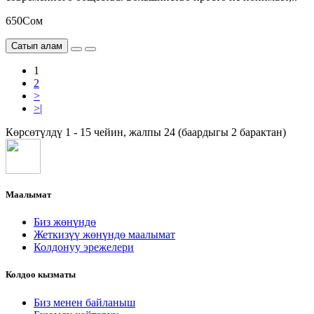
650Сом
Сатып алам
1
2
>
>|
Көрсөтүлдү 1 - 15 чейин, жалпы 24 (баардыгы 2 барактан)
Маалымат
Биз жөнүндө
Жеткизүү жөнүндө маалымат
Колдонуу эрежелери
Колдоо кызматы
Биз менен байланыш