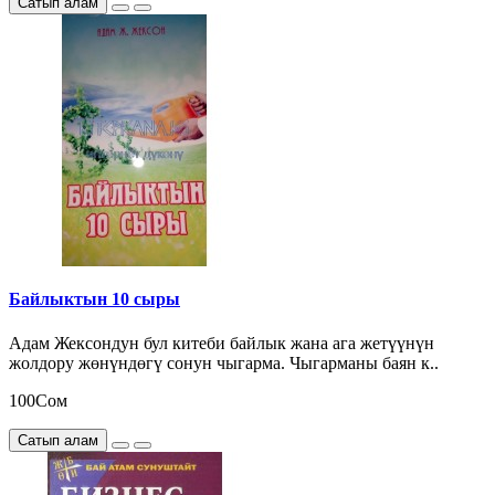
Сатып алам
Байлыктын 10 сыры
Адам Жексондун бул китеби байлык жана ага жетүүнүн
жолдору жөнүндөгү сонун чыгарма. Чыгарманы баян к..
100Сом
Сатып алам