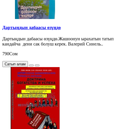
Дартыңдын дабаасы өзүңдө
Дартыңдын дабаасы өзүңдө.Жашоонун ырахатын татып
кандайча дени сак болуш керек. Валерий Синель..
790Сом
Сатып алам