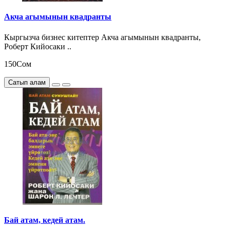
Акча агымынын квадранты
Кыргызча бизнес китептер Акча агымынын квадранты,
Роберт Кийосаки ..
150Сом
Сатып алам
Бай атам, кедей атам.