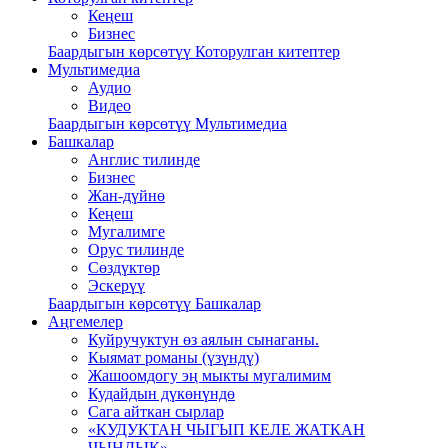
Кеңеш
Бизнес
Баардыгын көрсөтүү Которулган китептер
Мультимедиа
Аудио
Видео
Баардыгын көрсөтүү Мультимедиа
Башкалар
Англис тилинде
Бизнес
Жан-дүйнө
Кеңеш
Мугалимге
Орус тилинде
Сөздүктөр
Эскерүү
Баардыгын көрсөтүү Башкалар
Аңгемелер
Куйручуктун өз аялын сынаганы.
Кыямат романы (үзүндү)
Жашоомдогу эң мыкты мугалимим
Кудайдын дүкөнүндө
Сага айткан сырлар
«КУДУКТАН ЧЫГЫП КЕЛЕ ЖАТКАН
ЧЫНДЫК»