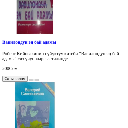
Вавилондун эң бай адамы
Роберт Кийосакинин сүйүктүү китеби "Вавилондун эң бай
адамы" сиз үчүн кыргыз тилинде. ..
200Сом
Сатып алам