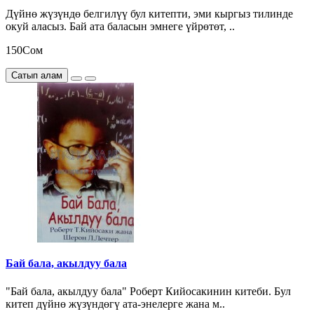
Дүйнө жүзүндө белгилүү бул китепти, эми кыргыз тилинде
окуй аласыз. Бай ата баласын эмнеге үйрөтөт, ..
150Сом
Сатып алам
Бай бала, акылдуу бала
"Бай бала, акылдуу бала" Роберт Кийосакинин китеби. Бул
китеп дүйнө жүзүндөгү ата-энелерге жана м..