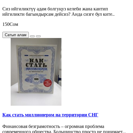
Сиз ийгиликтүү адам болгуңуз келеби жана кантип
ийгиликти багындырсам дейсиз? Анда сизге бул ките..
150Сом
Сатып алам
Как стать миллионером на территории СНГ
Финансовая безграмотность – огромная проблема
современного общества. Большинство просто не понимает,..