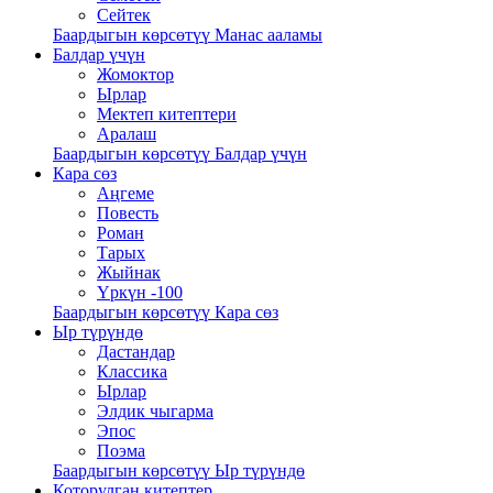
Сейтек
Баардыгын көрсөтүү Манас ааламы
Балдар үчүн
Жомоктор
Ырлар
Мектеп китептери
Аралаш
Баардыгын көрсөтүү Балдар үчүн
Кара сөз
Аңгеме
Повесть
Роман
Тарых
Жыйнак
Үркүн -100
Баардыгын көрсөтүү Кара сөз
Ыр түрүндө
Дастандар
Классика
Ырлар
Элдик чыгарма
Эпос
Поэма
Баардыгын көрсөтүү Ыр түрүндө
Которулган китептер