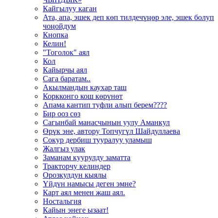
Кайгылуу каган
Ата, апа, эшек деп көп тилдечүңөр эле, эшек болуп
чоңойдум
Кнопка
Келин!
"Тоголок" аял
Кол
Кайырчы аял
Сага баратам..
Акылмандын каухар таш
Коркконго кош көрүнөт
Апама кантип туфли алып берем????
Бир ооз сөз
Сагынбай манасчынын уулу Аманкул
Өрүк эне, автору Топчугүл Шайдуллаева
Сокур дербиш тууралуу уламыш
Жалгыз улак
Заманам куурулду заматта
Тракторчу келиндер
Орозкулдун кыялы
Үйдүн намысы деген эмне?
Карт аял менен жаш аял.
Ностальгия
Кайын энеге ызаат!