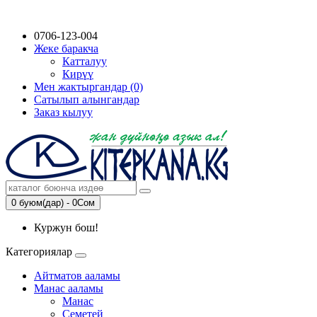
0706-123-004
Жеке баракча
Катталуу
Кирүү
Мен жактыргандар (0)
Сатылып алынгандар
Заказ кылуу
0 буюм(дар) - 0Сом
Куржун бош!
Категориялар
Айтматов ааламы
Манас ааламы
Манас
Семетей