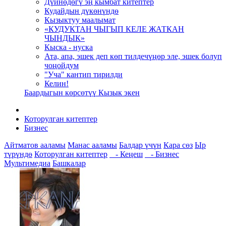
Дүйнөдөгү эң кымбат китептер
Кудайдын дүкөнүндө
Кызыктуу маалымат
«КУДУКТАН ЧЫГЫП КЕЛЕ ЖАТКАН
ЧЫНДЫК»
Кыска - нуска
Ата, апа, эшек деп көп тилдечүңөр эле, эшек болуп
чоңойдум
"Уча" кантип тирилди
Келин!
Баардыгын көрсөтүү Кызык экен
Которулган китептер
Бизнес
Айтматов ааламы
Манас ааламы
Балдар үчүн
Кара сөз
Ыр
түрүндө
Которулган китептер
- Кеңеш
- Бизнес
Мультимедиа
Башкалар