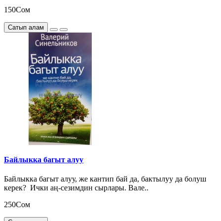
150Сом
Сатып алам
Байлыкка багыт алуу
Байлыкка багыт алуу, же кантип бай да, бактылуу да болуш
керек? Ички аң-сезимдин сырлары. Вале..
250Сом