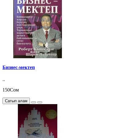
Бизнес-мектеп
..
150Сом
Сатып алам