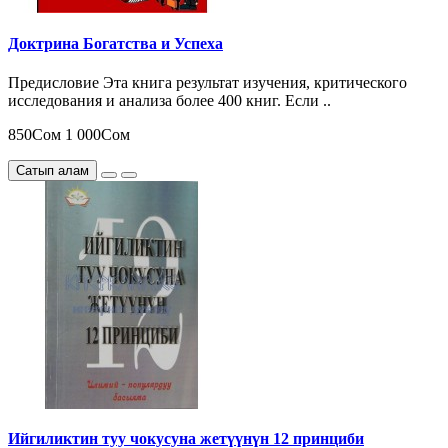
Доктрина Богатства и Успеха
Предисловие Эта книга результат изучения, критического
исследования и анализа более 400 книг. Если ..
850Сом
1 000Сом
Сатып алам
Ийгиликтин туу чокусуна жетүүнүн 12 принциби