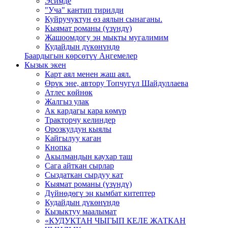
Эсимде
"Уча" кантип тирилди
Куйручуктун өз аялын сынаганы.
Кыямат романы (үзүндү)
Жашоомдогу эң мыкты мугалимим
Кудайдын дүкөнүндө
Баардыгын көрсөтүү Аңгемелер
Кызык экен
Карт аял менен жаш аял.
Өрүк эне, автору Топчугүл Шайдуллаева
Атлес көйнөк
Жалгыз улак
Ак кардагы кара көмүр
Тракторчу келиндер
Орозкулдун кыялы
Кайгылуу каган
Кнопка
Акылмандын каухар таш
Сага айткан сырлар
Сыздаткан сырдуу кат
Кыямат романы (үзүндү)
Дүйнөдөгү эң кымбат китептер
Кудайдын дүкөнүндө
Кызыктуу маалымат
«КУДУКТАН ЧЫГЫП КЕЛЕ ЖАТКАН