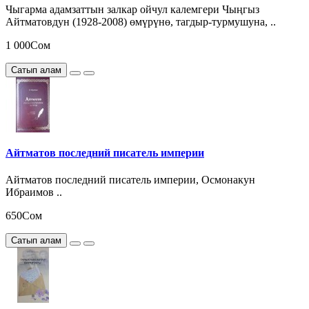
Чыгарма адамзаттын залкар ойчул калемгери Чыңгыз
Айтматовдун (1928-2008) өмүрүнө, тагдыр-турмушуна, ..
1 000Сом
Сатып алам
Айтматов последний писатель империи
Айтматов последний писатель империи, Осмонакун
Ибраимов ..
650Сом
Сатып алам