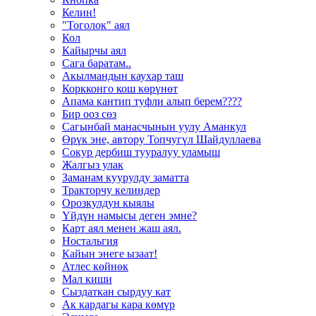
Келин!
"Тоголок" аял
Кол
Кайырчы аял
Сага баратам..
Акылмандын каухар таш
Коркконго кош көрүнөт
Апама кантип туфли алып берем????
Бир ооз сөз
Сагынбай манасчынын уулу Аманкул
Өрүк эне, автору Топчугүл Шайдуллаева
Сокур дербиш тууралуу уламыш
Жалгыз улак
Заманам куурулду заматта
Тракторчу келиндер
Орозкулдун кыялы
Үйдүн намысы деген эмне?
Карт аял менен жаш аял.
Ностальгия
Кайын энеге ызаат!
Атлес көйнөк
Мал киши
Сыздаткан сырдуу кат
Ак кардагы кара көмүр