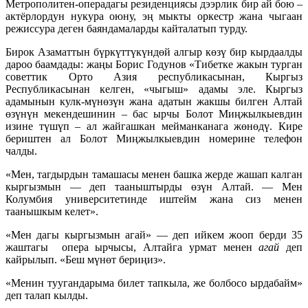
Метрополитен-операдагы резиденциясы дээрлик бир ай бою –
актёрлордун нукура оюну, эң мыкты оркестр жана чыгаан
режиссура деген баяндамаларды кайталатып турду.
Бирок Азаматтын бүркүттүкүндөй алгыр көзү бир кырдаалды
дароо баамдады: жаңы Борис Годунов «Тибетке жакын турган
советтик Орто Азия республикасынан, Кыргыз
Республикасынан келген, «чыгыш» адамы эле. Кыргыз
адамынын кулк-мүнөзүн жана адатын жакшы билген Алтай
өзүнүн мекендешинин – бас ырчы Болот Миңжылкыевдин
изине түшүп – ал жайгашкан мейманканага жөнөдү. Кире
бериштен ал Болот Миңжылкыевдин номерине телефон
чалды.
«Мен, тагдырдын тамашасы менен башка жерде жашап калган
кыргызмын — деп тааныштырды өзүн Алтай. — Мен
Колумбия университетинде иштейм жана сиз менен
таанышкым келет».
«Мен дагы кыргызмын агай» — деп ийкем жооп берди 35
жаштагы опера ырчысы, Алтайга урмат менен
агай
деп
кайрылып. «Беш мүнөт бериңиз».
«Менин туугандарыма билет тапкыла, же болбосо ырдабайм»
деп талап кылды.