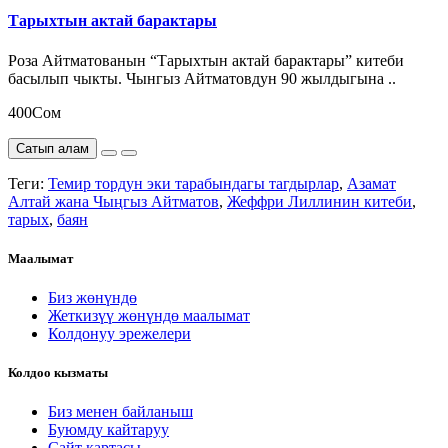
Тарыхтын актай барактары
Роза Айтматованын “Тарыхтын актай барактары” китеби
басылып чыкты. Чынгыз Айтматовдун 90 жылдыгына ..
400Сом
Сатып алам
Теги:
Темир тордун эки тарабындагы тагдырлар
,
Азамат
Алтай жана Чыңгыз Айтматов
,
Жеффри Лиллинин китеби
,
тарых
,
баян
Маалымат
Биз жөнүндө
Жеткизүү жөнүндө маалымат
Колдонуу эрежелери
Колдоо кызматы
Биз менен байланыш
Буюмду кайтаруу
Сайт картасы