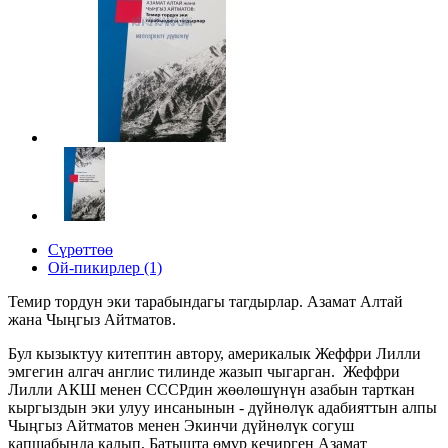
Сүрөттөө
Ой-пикирлер (1)
Темир тордун эки тарабындагы тагдырлар. Азамат Алтай
жана Чыңгыз Айтматов.
Бул кызыктуу китептин автору, америкалык Жеффри Лилли
эмгегин алгач англис тилинде жазып чыгарган. Жеффри
Лилли АКШ менен СССРдин жөөлөшүнүн азабын тарткан
кыргыздын эки улуу инсанынын - дүйнөлүк адабияттын алпы
Чыңгыз Айтматов менен Экинчи дүйнөлүк согуш
капшабында калып, Батышта өмүр кечирген Азамат