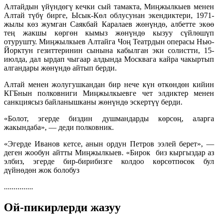
Алтайдын үйүндөгү кечки сый тамакта, Миңжылкыев менен
Алтай түбү бирге, Ысык-Көл облусунан экендиктери, 1971-
жылы көз жумган Саякбай Каралаев жөнүндө, албетте экөө
тең жакшы көргөн кымыз жөнүндө кызуу сүйлөшүп
отурушту. Миңжылкыев Алтайга Чоң Театрдын операсы Нью-
Йорктун гезиттеринин сынына кабылган эки солистти, 15-
июлда, дал ырдап чыгаар алдында Москвага кайра чакыртып
алгандары жөнүндө айтып берди.
Алтай менен жолугушкандан бир нече күн өткөндөн кийин
КГБнын полковниги Миңжылкыевге чет элдиктер менен
санкциясыз байланышканы жөнүндө эскертүү берди.
«Болот, эгерде биздин душмандарды көрсөң, аларга
жакындаба», — деди полковник.
«Эгерде Иванов кетсе, анын ордун Петров ээлей берет», —
деген жообун айтты Миңжылкыев. «Бирок биз кыргыздар аз
элбиз, эгерде бир-бирибизге колдоо көрсөтпөсөк бул
дүйнөдөн жок болобуз
...............
Ой-пикирлерди жазуу