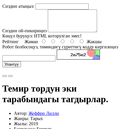
Сиздин атыңыз:
Сиздин ой-пикириңиз
Көңүл буруңуз:
HTML которулган эмес!
Рейтинг
Жаман
Жакшы
Робот болбосоңуз, төмөндөгү сүрөттөгү кодду киргизиңиз
Улантуу
Темир тордун эки
тарабындагы тагдырлар.
Автор:
Жеффри Лилли
Жанры: Тарых
Жылы: 2019
Басмакана: Бишкек