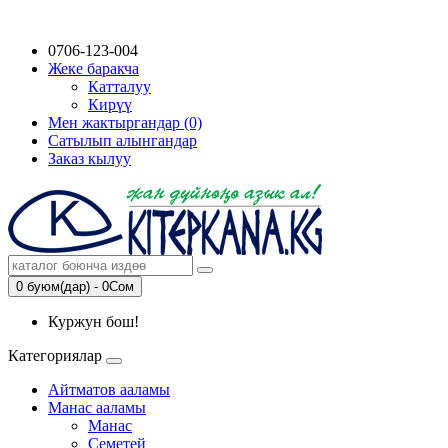
0706-123-004
Жеке баракча
Катталуу
Кирүү
Мен жактыргандар (0)
Сатылып алынгандар
Заказ кылуу
0 буюм(дар) - 0Сом
Куржун бош!
Категориялар
Айтматов ааламы
Манас ааламы
Манас
Семетей