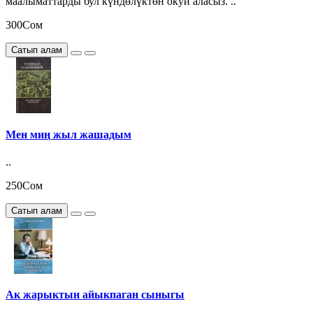
маалыматтарды бул күндөлүктөн окуй аласыз. ..
300Сом
Сатып алам
Мен миң жыл жашадым
..
250Сом
Сатып алам
Ак жарыктын айыкпаган сыныгы