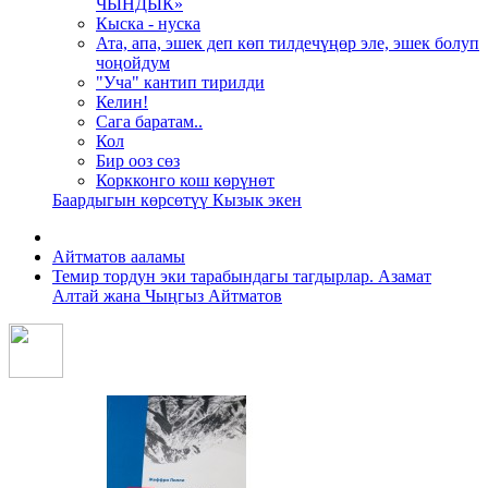
ЧЫНДЫК»
Кыска - нуска
Ата, апа, эшек деп көп тилдечүңөр эле, эшек болуп
чоңойдум
"Уча" кантип тирилди
Келин!
Сага баратам..
Кол
Бир ооз сөз
Коркконго кош көрүнөт
Баардыгын көрсөтүү Кызык экен
Айтматов ааламы
Темир тордун эки тарабындагы тагдырлар. Азамат
Алтай жана Чыңгыз Айтматов