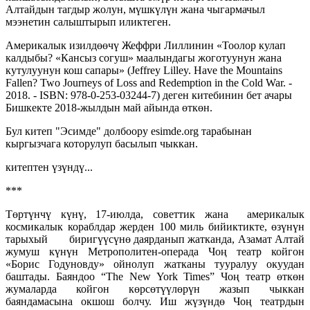
Алтайдын тагдыр жолун, мүшкүлүн жана чыгармачыл
мээнетин салыштырып иликтеген.
Америкалык изилдөөчү Жеффри Лиллинин «Тоолор кулап
калдыбы? «Кансыз согуш» маалындагы жоготуунун жана
кутулуунун кош сапары» (Jeffrey Lilley. Have the Mountains
Fallen? Two Journeys of Loss and Redemption in the Cold War. -
2018. - ISBN: 978-0-253-03244-7) деген китебинин бет ачары
Бишкекте 2018-жылдын май айында өткөн.
Бул китеп "Эсимде" долбоору esimde.org тарабынан
кыргызчага которулуп басылып чыккан.
китептен үзүндү...
***
Төртүнчү күнү, 17-июлда, советтик жана америкалык
космикалык кораблдар жерден 100 миль бийиктикте, өзүнүн
тарыхый биригүүсүнө даярданып жатканда, Азамат Алтай
жумуш күнүн Метрополитен-операда Чоң театр койгон
«Борис Годуновду» ойнолуп жатканы тууралуу окуудан
баштады. Баяндоо “The New York Times” Чоң театр өткөн
жумаларда койгон көрсөтүүлөрүн жазып чыккан
баяндамасына окшош болчу. Иш жүзүндө Чоң театрдын