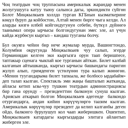
Чоң театрдын чоң труппасына америкалык жарандар менен
жолугушууга катуу тыюу салынса дагы, эркиндикти сүйгөн
Болот Миңжылкыев холлдо турган КГБнын кызматкерине
көңүл буруп да койбостон, Алтай менен бирге чыга келди. Ал
аларды көзгө илбей койгондугунун себеби, бүткүл дүйнөгө
таанымал опера ырчысы болгондугунан эмес эле, ал үчүн
кайда жүрбөсүн кыргыз – кандаш тууганы болчу.
Бул окуяга чейин бир нече жумалар мурда, Вашингтондо,
Колумбия округунда Миңжылкыев чуу салып, эгерде
Германиядан келген эки кыргызга орун таап беришпесе,
таптакыр сценага чыкпай кое турганын айткан. Билет калбай
калганын айтышканда, кыргыз ырчысы башындагы паригин
жулуп алып, гримденген үстөлүнөн тура калып жөнөгөн.
«Менин туугандарыма билет тапкыла, же болбосо ырдабайм»
деп талап кылган. Спектакль эми жаңы башталып жатканда,
айласы кетип ызы-чуу түшкөн театрдын администрациясы
бир гана орунду – президенттин балконун сунуш кылган.
Ариясын аткарып болгон Миңжылкыев адегенде балкондо
отургандарга, андан кийин көрүүчүлөргө таазим кылган.
Америкалык көрүүчүлөр президент да келип калганбы деген
ойдо, балконго бурулушуп кол чаап жиберишкен. Ошентип,
Миңжылкыев катардагы кыргыздарды элитага айлантып
жиберген эле.