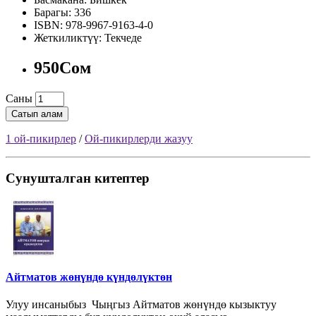
Барагы: 336
ISBN: 978-9967-9163-4-0
Жеткиликтүү: Текчеде
950Сом
Саны
Сатып алам
1 ой-пикирлер
/
Ой-пикирлерди жазуу
Сунушталган китептер
Айтматов жөнүндө күндөлүктөн
Улуу инсаныбыз Чыңгыз Айтматов жөнүндө кызыктуу