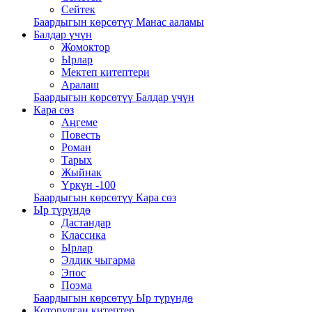
Сейтек
Баардыгын көрсөтүү Манас ааламы
Балдар үчүн
Жомоктор
Ырлар
Мектеп китептери
Аралаш
Баардыгын көрсөтүү Балдар үчүн
Кара сөз
Аңгеме
Повесть
Роман
Тарых
Жыйнак
Үркүн -100
Баардыгын көрсөтүү Кара сөз
Ыр түрүндө
Дастандар
Классика
Ырлар
Элдик чыгарма
Эпос
Поэма
Баардыгын көрсөтүү Ыр түрүндө
Которулган китептер