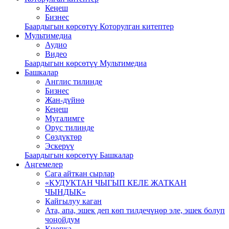
Кеңеш
Бизнес
Баардыгын көрсөтүү Которулган китептер
Мультимедиа
Аудио
Видео
Баардыгын көрсөтүү Мультимедиа
Башкалар
Англис тилинде
Бизнес
Жан-дүйнө
Кеңеш
Мугалимге
Орус тилинде
Сөздүктөр
Эскерүү
Баардыгын көрсөтүү Башкалар
Аңгемелер
Сага айткан сырлар
«КУДУКТАН ЧЫГЫП КЕЛЕ ЖАТКАН
ЧЫНДЫК»
Кайгылуу каган
Ата, апа, эшек деп көп тилдечүңөр эле, эшек болуп
чоңойдум
Кнопка