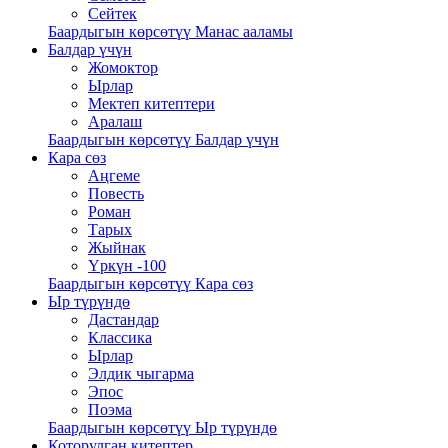
Сейтек
Баардыгын көрсөтүү Манас ааламы
Балдар үчүн
Жомоктор
Ырлар
Мектеп китептери
Аралаш
Баардыгын көрсөтүү Балдар үчүн
Кара сөз
Аңгеме
Повесть
Роман
Тарых
Жыйнак
Үркүн -100
Баардыгын көрсөтүү Кара сөз
Ыр түрүндө
Дастандар
Классика
Ырлар
Элдик чыгарма
Эпос
Поэма
Баардыгын көрсөтүү Ыр түрүндө
Которулган китептер