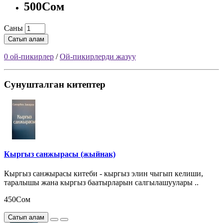
500Сом
Саны
Сатып алам
0 ой-пикирлер
/
Ой-пикирлерди жазуу
Сунушталган китептер
Кыргыз санжырасы (жыйнак)
Кыргыз санжырасы китеби - кыргыз элин чыгып келиши,
таралышы жана кыргыз баатырларын салгылашуулары ..
450Сом
Сатып алам