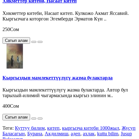
Хикметтер китеби, Насаат китеп
Хикметтер китеби, Насаат китеп. Кулкожо Акмат Яссавий.
Кыргызчага которгон Эгемберди Эрматов Күн ..
250Сом
Сатып алам
Кыргыздын мамлекеттүүлүгү жазма булактарда
Кыргыздын мамлекеттүүлүгү жазма булактарда. Автор бул
тарыхый-илимий чыгармасында кыргыз элинин м..
400Сом
Сатып алам
Теги:
Куттуу билим
,
китеп
,
кыргызча китеби 1000жыл
,
Жусуп
Баласагын
,
Бурана
,
Акдилмиш
,
адеп
,
ахлак
,
kuttu bilim
,
Jusup