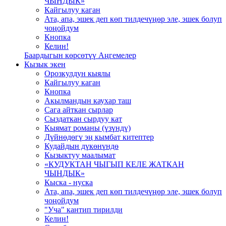
ЧЫНДЫК»
Кайгылуу каган
Ата, апа, эшек деп көп тилдечүңөр эле, эшек болуп
чоңойдум
Кнопка
Келин!
Баардыгын көрсөтүү Аңгемелер
Кызык экен
Орозкулдун кыялы
Кайгылуу каган
Кнопка
Акылмандын каухар таш
Сага айткан сырлар
Сыздаткан сырдуу кат
Кыямат романы (үзүндү)
Дүйнөдөгү эң кымбат китептер
Кудайдын дүкөнүндө
Кызыктуу маалымат
«КУДУКТАН ЧЫГЫП КЕЛЕ ЖАТКАН
ЧЫНДЫК»
Кыска - нуска
Ата, апа, эшек деп көп тилдечүңөр эле, эшек болуп
чоңойдум
"Уча" кантип тирилди
Келин!