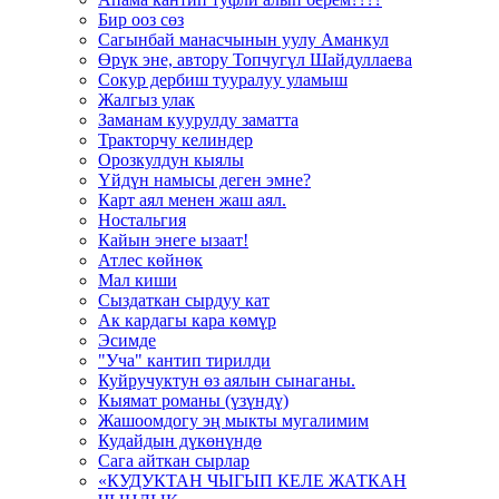
Бир ооз сөз
Сагынбай манасчынын уулу Аманкул
Өрүк эне, автору Топчугүл Шайдуллаева
Сокур дербиш тууралуу уламыш
Жалгыз улак
Заманам куурулду заматта
Тракторчу келиндер
Орозкулдун кыялы
Үйдүн намысы деген эмне?
Карт аял менен жаш аял.
Ностальгия
Кайын энеге ызаат!
Атлес көйнөк
Мал киши
Сыздаткан сырдуу кат
Ак кардагы кара көмүр
Эсимде
"Уча" кантип тирилди
Куйручуктун өз аялын сынаганы.
Кыямат романы (үзүндү)
Жашоомдогу эң мыкты мугалимим
Кудайдын дүкөнүндө
Сага айткан сырлар
«КУДУКТАН ЧЫГЫП КЕЛЕ ЖАТКАН