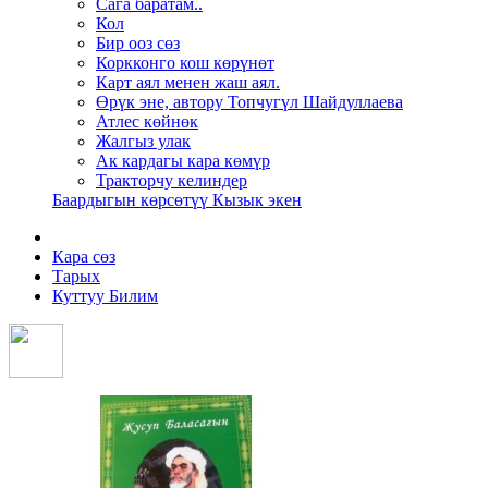
Сага баратам..
Кол
Бир ооз сөз
Коркконго кош көрүнөт
Карт аял менен жаш аял.
Өрүк эне, автору Топчугүл Шайдуллаева
Атлес көйнөк
Жалгыз улак
Ак кардагы кара көмүр
Тракторчу келиндер
Баардыгын көрсөтүү Кызык экен
Кара сөз
Тарых
Куттуу Билим