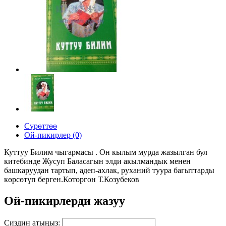
Сүрөттөө
Ой-пикирлер (0)
Куттуу Билим чыгармасы . Он кылым мурда жазылган бул
китебинде Жусуп Баласагын элди акылмандык менен
башкаруудан тартып, адеп-ахлак, руханий туура багыттарды
көрсөтүп берген.Которгон Т.Козубеков
Ой-пикирлерди жазуу
Сиздин атыңыз: