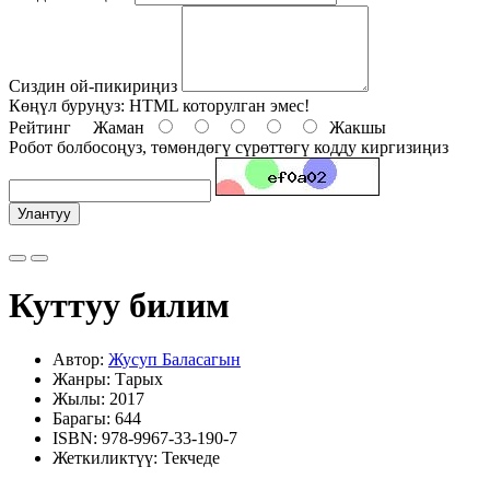
Сиздин ой-пикириңиз
Көңүл буруңуз:
HTML которулган эмес!
Рейтинг
Жаман
Жакшы
Робот болбосоңуз, төмөндөгү сүрөттөгү кодду киргизиңиз
Улантуу
Куттуу билим
Автор:
Жусуп Баласагын
Жанры: Тарых
Жылы: 2017
Барагы: 644
ISBN: 978-9967-33-190-7
Жеткиликтүү: Текчеде