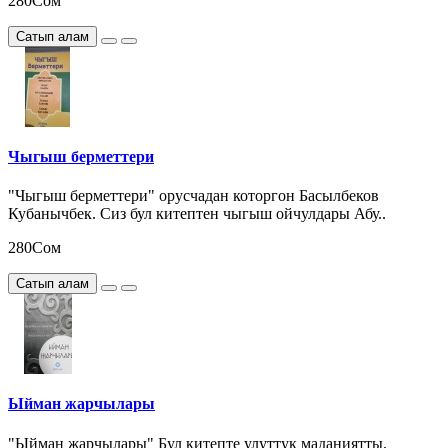
280Сом
Сатып алам
Чыгыш берметтери
"Чыгыш берметтери" орусчадан которгон Басылбеков
Кубанычбек. Сиз бул китептен чыгыш ойчулдары Абу..
280Сом
Сатып алам
Ыйман жарчылары
"Ыйман жарчылары" Бул китепте улуттук маданиятты,