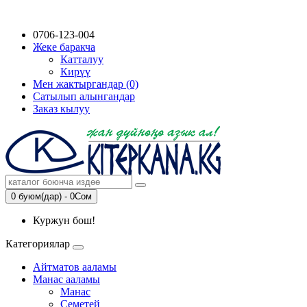
0706-123-004
Жеке баракча
Катталуу
Кирүү
Мен жактыргандар (0)
Сатылып алынгандар
Заказ кылуу
0 буюм(дар) - 0Сом
Куржун бош!
Категориялар
Айтматов ааламы
Манас ааламы
Манас
Семетей