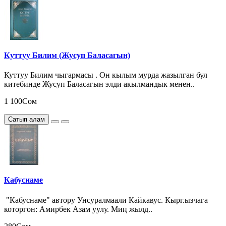
Куттуу Билим (Жусуп Баласагын)
Куттуу Билим чыгармасы . Он кылым мурда жазылган бул
китебинде Жусуп Баласагын элди акылмандык менен..
1 100Сом
Сатып алам
Кабуснаме
"Кабуснаме" автору Унсуралмаали Кайкавус. Кырг.ызчага
которгон: Амирбек Азам уулу. Миң жылд..