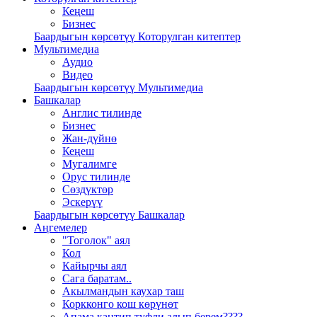
Кеңеш
Бизнес
Баардыгын көрсөтүү Которулган китептер
Мультимедиа
Аудио
Видео
Баардыгын көрсөтүү Мультимедиа
Башкалар
Англис тилинде
Бизнес
Жан-дүйнө
Кеңеш
Мугалимге
Орус тилинде
Сөздүктөр
Эскерүү
Баардыгын көрсөтүү Башкалар
Аңгемелер
"Тоголок" аял
Кол
Кайырчы аял
Сага баратам..
Акылмандын каухар таш
Коркконго кош көрүнөт
Апама кантип туфли алып берем????