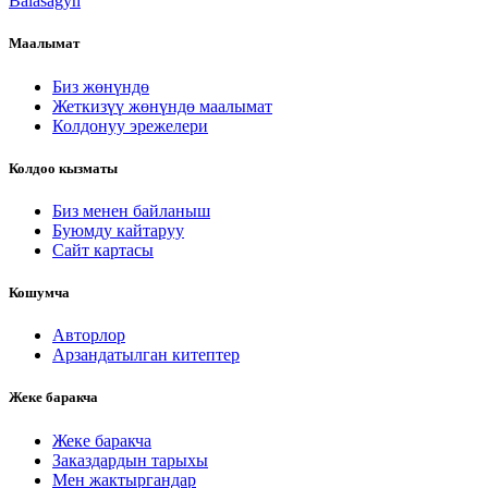
Balasagyn
Маалымат
Биз жөнүндө
Жеткизүү жөнүндө маалымат
Колдонуу эрежелери
Колдоо кызматы
Биз менен байланыш
Буюмду кайтаруу
Сайт картасы
Кошумча
Авторлор
Арзандатылган китептер
Жеке баракча
Жеке баракча
Заказдардын тарыхы
Мен жактыргандар