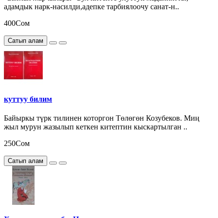
адамдык нарк-насилди,адепке тарбиялоочу санат-н..
400Сом
Сатып алам
куттуу билим
Байыркы түрк тилинен которгон Төлөгөн Козубеков. Миң
жыл мурун жазылып кеткен китептин кыскартылган ..
250Сом
Сатып алам