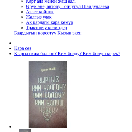
Карт аял менен жаш аял.
Өрүк эне, автору Топчугүл Шайдуллаева
Атлес көйнөк
Жалгыз улак
Ак кардагы кара көмүр
Тракторчу келиндер
Баардыгын көрсөтүү Кызык экен
Кара сөз
Кыргыз ким болгон? Ким болду? Ким болуш керек?