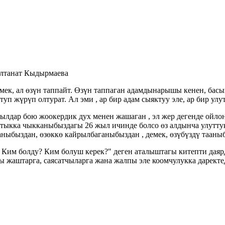
алтанат Кыдырмаева
мек, ал өзүн таппайт. Өзүн таппаган адамдынарышы кенен, басыг
п жүрүп олтурат. Ал эми , ар бир адам сыяктуу эле, ар бир улут
жылдар бою жоокердик дух менен жашаган , эл жер дегенде ойл
аттыкка чыкканыбыздагы 26 жыл ичинде болсо өз алдынча улутт
аныбыздан, өзөккө кайрылбаганыбыздан , демек, өзүбүздү тааны
 Ким болду? Ким болуш керек?" деген аталыштагы китепти даяр
ы жаштарга, саясатчыларга жана жалпы эле коомчулукка даректе