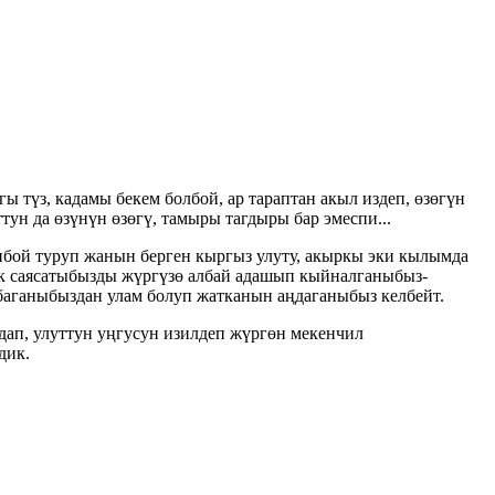
ы түз, кадамы бекем болбой, ар тараптан акыл издеп, өзөгүн
тун да өзүнүн өзөгү, тамыры тагдыры бар эмеспи...
онбой туруп жанын берген кыргыз улуту, акыркы эки кылымда
ук саясатыбызды жүргүзө албай адашып кыйналганыбыз-
баганыбыздан улам болуп жатканын аңдаганыбыз келбейт.
дап, улуттун уңгусун изилдеп жүргөн мекенчил
дик.