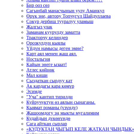
Бир ооз сөз
Сагынбай манасчынын уулу Аманкул
Өрүк эне, автору Топчугүл Шайдуллаева
Сокур дербиш тууралуу уламыш
Жалгыз улак
Заманам куурулду заматта
Тракторчу келиндер
Орозкулдун кыялы
Үйдүн намысы деген эмне?
Карт аял менен жаш аял.
Ностальгия
Кайын энеге ызаат!
Атлес көйнөк
Мал киши
Сыздаткан сырдуу кат
Ак кардагы кара көмүр
Эсимде
"Уча" кантип тирилди
Куйручуктун өз аялын сынаганы.
Кыямат романы (үзүндү)
Жашоомдогу эң мыкты мугалимим
Кудайдын дүкөнүндө
Сага айткан сырлар
«КУДУКТАН ЧЫГЫП КЕЛЕ ЖАТКАН ЧЫНДЫК