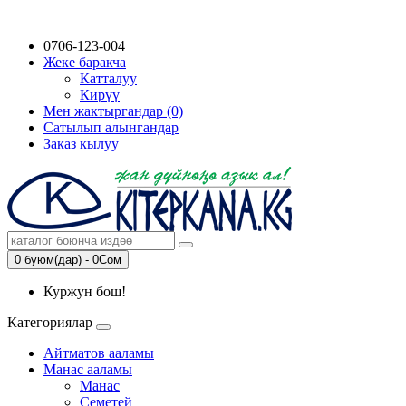
0706-123-004
Жеке баракча
Катталуу
Кирүү
Мен жактыргандар (0)
Сатылып алынгандар
Заказ кылуу
0 буюм(дар) - 0Сом
Куржун бош!
Категориялар
Айтматов ааламы
Манас ааламы
Манас
Семетей