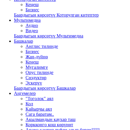
Кеңеш
Бизнес
Баардыгын көрсөтүү Которулган китептер
Мультимедиа
Аудио
Видео
Баардыгын көрсөтүү Мультимедиа
Башкалар
Англис тилинде
Бизнес
Жан-дүйнө
Кеңеш
Мугалимге
Орус тилинде
Сөздүктөр
Эскерүү
Баардыгын көрсөтүү Башкалар
Аңгемелер
"Тоголок" аял
Кол
Кайырчы аял
Сага баратам..
Акылмандын каухар таш
Коркконго кош көрүнөт
Апама кантип туфли алып берем????