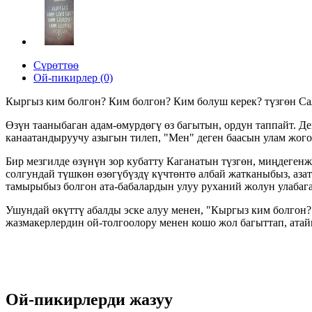
Сүрөттөө
Ой-пикирлер (0)
Кыргыз ким болгон? Ким болгон? Ким болуш керек? түзгөн С
Өзүн тааныбаган адам-өмурдөгү өз багытын, ордун таппайт. Де
канаатандыруучу азыгын тилеп, "Мен" деген баасын улам жоготу
Бир мезгилде өзүнүн зор кубатту Каганатын түзгөн, миңдеген
солгундай түшкөн өзөгүбүздү күчтөнтө албай жатканыбыз, аз
тамырыбыз болгон ата-бабалардын улуу руханий жолун улабаг
Ушундай өкүттү абалды эске алуу менен, "Кыргыз ким болгон?
жазмакерлердин ой-толгоолору менен кошо жол багыттап, атай
Ой-пикирлерди жазуу