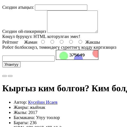
Сиздин атыңыз:
Сиздин ой-пикириңиз
Көңүл буруңуз:
HTML которулган эмес!
Рейтинг
Жаман
Жакшы
Робот болбосоңуз, төмөндөгү сүрөттөгү кодду киргизиңиз
Улантуу
Кыргыз ким болгон? Ким бол
Автор:
Кусейин Исаев
Жанры: жыйнак
Жылы: 2017
Басмакана: Улуу тоолор
Барагы: 236