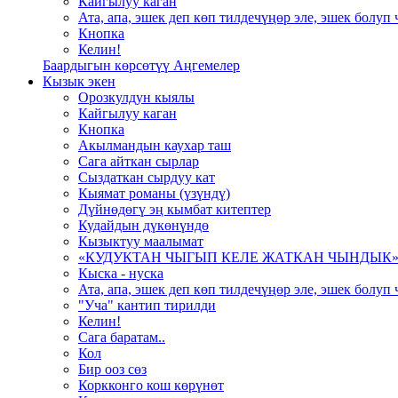
Кайгылуу каган
Ата, апа, эшек деп көп тилдечүңөр эле, эшек болуп
Кнопка
Келин!
Баардыгын көрсөтүү Аңгемелер
Кызык экен
Орозкулдун кыялы
Кайгылуу каган
Кнопка
Акылмандын каухар таш
Сага айткан сырлар
Сыздаткан сырдуу кат
Кыямат романы (үзүндү)
Дүйнөдөгү эң кымбат китептер
Кудайдын дүкөнүндө
Кызыктуу маалымат
«КУДУКТАН ЧЫГЫП КЕЛЕ ЖАТКАН ЧЫНДЫК
Кыска - нуска
Ата, апа, эшек деп көп тилдечүңөр эле, эшек болуп
"Уча" кантип тирилди
Келин!
Сага баратам..
Кол
Бир ооз сөз
Коркконго кош көрүнөт