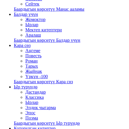
Сейтек
Баардыгын көрсөтүү Манас ааламы
Балдар үчүн
Жомоктор
Ырлар
Мектеп китептери
Аралаш
Баардыгын көрсөтүү Балдар үчүн
Кара сөз
Аңгеме
Повесть
Роман
Тарых
Жыйнак
Үркүн -100
Баардыгын көрсөтүү Кара сөз
Ыр түрүндө
Дастандар
Классика
Ырлар
Элдик чыгарма
Эпос
Поэма
Баардыгын көрсөтүү Ыр түрүндө
Которулган китептер