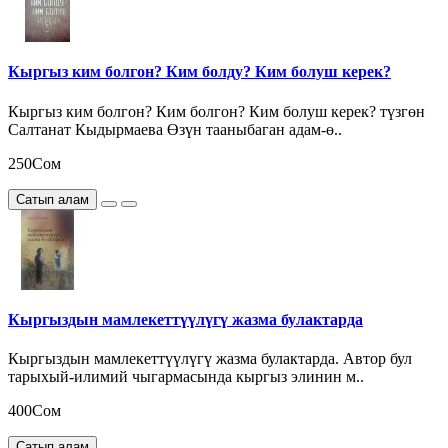
Кыргыз ким болгон? Ким болду? Ким болуш керек?
Кыргыз ким болгон? Ким болгон? Ким болуш керек? түзгөн
Салтанат Кыдырмаева Өзүн тааныбаган адам-ө..
250Сом
Сатып алам
Кыргыздын мамлекеттүүлүгү жазма булактарда
Кыргыздын мамлекеттүүлүгү жазма булактарда. Автор бул
тарыхый-илимий чыгармасында кыргыз элинин м..
400Сом
Сатып алам