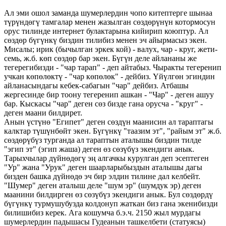
Ал эми ошол заманда шумерлердин чопо китептерге шынаа
түрүндөгү тамгалар менен жазылган сөздөрүнүн котормосун
орус тилинде интернет булактарына кийирип коюптур. Ал
сөздөр бүгүнкү биздин тилибиз менен эч айырмасыз экен.
Мисалы; ирик (бычылган эркек кой) - валух, чар - круг, жети-
семь, ж.б. көп сөздөр бар экен. Бүгүн деле айлананы же
тегерегибизди - "чар тарап" - деп айтабыз. Чыракты тегеренип
учкан көпөлөктү - "чар көпөлөк" - дейбиз. Үйүлгөн эгиндин
айланасындагы кебек-сабагын "чар" дейбиз. Атбашы
жергесинде бир тоону тегеренип ашкан - "Чар" - деген ашуу
бар. Кыскасы "чар" деген сөз бизде гана орусча - "круг" -
деген маани билдирет.
Анын үстүнө "Египет" деген сөздүн маанисин ал тараптагы
калктар түшүнбөйт экен. Бүгүнкү "таазим эт", "райым эт" ж.б.
сөздөрүбүз турганда ал тараптын аталышы биздин тилде
"эгип эт" (эгип жаша) деген өз сөзүбүз экендиги анык.
Тарыхчылар дүйнөдөгү эң алгачкы курулган деп эсептеген
"Ур" жана "Урук" деген шаарларыбыздын аталышы дагы
бизден башка дүйнөдө эч бир элдин тилине дал келбейт.
"Шумер" деген аталыш деле "шум эр" (шумдук эр) деген
маанини билдирген өз сөзүбүз экендиги анык. Бул сөздөрдү
бүгүнкү турмушубузда колдонуп жаткан биз гана экенибизди
билишибиз керек. Ага кошумча б.э.ч. 2150 жыл мурдагы
шумерлердин падышасы Гудеанын ташкелбети (статуясы)