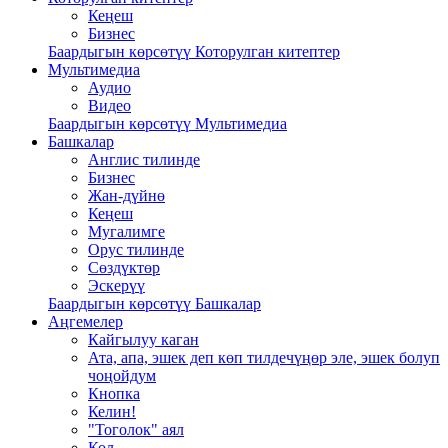
Кеңеш
Бизнес
Баардыгын көрсөтүү Которулган китептер
Мультимедиа
Аудио
Видео
Баардыгын көрсөтүү Мультимедиа
Башкалар
Англис тилинде
Бизнес
Жан-дүйнө
Кеңеш
Мугалимге
Орус тилинде
Сөздүктөр
Эскерүү
Баардыгын көрсөтүү Башкалар
Аңгемелер
Кайгылуу каган
Ата, апа, эшек деп көп тилдечүңөр эле, эшек болуп
чоңойдум
Кнопка
Келин!
"Тоголок" аял
Кол