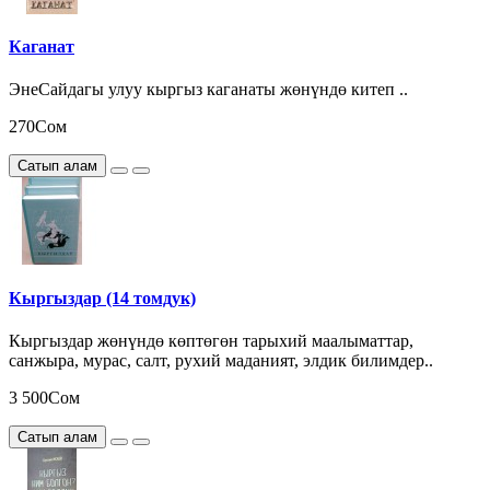
Каганат
ЭнеСайдагы улуу кыргыз каганаты жөнүндө китеп ..
270Сом
Сатып алам
Кыргыздар (14 томдук)
Кыргыздар жөнүндө көптөгөн тарыхий маалыматтар,
санжыра, мурас, салт, рухий маданият, элдик билимдер..
3 500Сом
Сатып алам