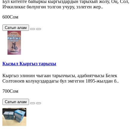
Бул китепте байыркы кыргыздардын тарыхый жолу, Оң, Сол,
Ичкиликке бөлүнгөн толгон учуру, ээлеген жер..
600Сом
Сатып алам
Кызыл Кыргыз тарыхы
Кыргыз элинин чыгаан тарыхчысы, адабиятчысы Белек
Солтоноев колуңуздардагы бул эмгегин 1895-жылдан б..
700Сом
Сатып алам