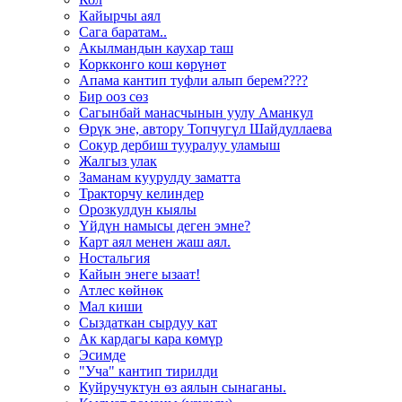
Кайырчы аял
Сага баратам..
Акылмандын каухар таш
Коркконго кош көрүнөт
Апама кантип туфли алып берем????
Бир ооз сөз
Сагынбай манасчынын уулу Аманкул
Өрүк эне, автору Топчугүл Шайдуллаева
Сокур дербиш тууралуу уламыш
Жалгыз улак
Заманам куурулду заматта
Тракторчу келиндер
Орозкулдун кыялы
Үйдүн намысы деген эмне?
Карт аял менен жаш аял.
Ностальгия
Кайын энеге ызаат!
Атлес көйнөк
Мал киши
Сыздаткан сырдуу кат
Ак кардагы кара көмүр
Эсимде
"Уча" кантип тирилди
Куйручуктун өз аялын сынаганы.