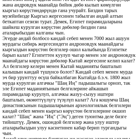
жана андровдук маанайда бийик дөбө кылып көмүлгөн
кыргыз көрүстөндөрүндө гана учурайт. Биздин тарых
музейибизде Кыргыз жергесинен табылган андай алтын
беткаптан сезизи турат. Демек, Египет пирамидаларына
шайкеш курулган көрүстөн дөбөлөр биздин гана
аталарыбыздан калганы чын.
Эгерде андай болбосо кандай себеп менен 7000 жыл ашуун
мурдагы сибирь жергесиндеги андроновдук маанайдагы
кыргыздын көрүстөн белгилер ошол калыбында Египетке
барып калат? Египеттен куулуп чыгар менен эле андроновдук
маанайдагы көрүстөн дөбөлөр Кытай жергесине келип калат?
Ал белгилер келери менен Кытай маданияты башталып
калышын кандай түшүнсө болот? Кандай себеп менен мурда
эч бир урунттуу өсүш байкалбаган Кытайда б.э.ч. 1800 жыл
мурда курулган алгачкы "Шаң Иң" падышалыгы орноп, так
эле Египет маданиятынын белгилерине айкашып
пирамидалар курулуп, алгачкы жазуу-сызуу иштери
башталып, өкмөттүүлүгү түзүлүп калат? Ага кошумча Шаң
династиясынын падышаларынын археологиялык белгилери
кандай себеп менен кыргыз көрүстөн белгилерине окшоп
калат? "Шаң" жана "Иң" ("Эң") деген туюнтма деле бизге
тийиштүү. Демек, ошондой белгилер жана улуу иштер
аталарыбыздын улуу касиетинен кабар берип тургандыгы
чын.
Андай улуу иштерди баштаган же жасаган адамдын ысымы