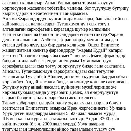
сакталып калыптыр. Анын башындагы тармал козунун
көрпөсүнөн жасалган тебетейи, чапаны, бет түзүлүшү бүгүнкү
кыргыздардын кебетесинен эч айырмасыз.
Ал эми Фараондордун курган пирамидалары, башына кийген
кайрыксыз ак калпактары, Тутанхамондун сыя төгүп
алтындаган саркофагына караганда шумер калкынын
Египетке падыша болгон инсандарын египеттиктер Фараон
деп атап алышкан. Албетте, фараондорду менин атам деп
атаган дүйнө жүзүндө бир дагы калк жок. Ошол Египетте
жашап жаткан калктар фараондорду "жарым Кудай" катары
эсептеп "биздин аталарыбыз эмес" -дешет. Демек, фараондор
биздин аталарыбыз экендигинен улам Тутанхамондун
саркофагындагы сыя төгүү өнөрчүлүгү бизде гана сакталган.
Мисалы, Тутанхамондун саркофагындагы сыя төгүлгөн
жасалганы Тууганбай Абдиевдин кемер курунан бардыгыбыз
көргөнбүз. Андай жасалга бизде эл ичинде көп эле сакталган.
Бүгүнкү күнү андай жасалга дүйнөнүн музейлеринде же
көркөм буюмдарында учурабайт. Демек, ал өнөрчүлүктүн
сырын биздин гана аталарыбыз сактап келген.
Тарых кабарларында дүйнөдөгү эң алгачкы шаарлар болуп
эсептелген Египеттеги (азыркы Ирак жергесиндеги) Ур жана
Урук деген шаарларды мындан 5 500 жыл чамасы мурда
Шумер калкы кургандыгы жазылыптыр. Андан 3200 жыл
кийинчерээк (б.э.ч. 2300 жыл мурда) Урук шаарын
тургундаган шумерлердин айдоо талааларын туздуу суу