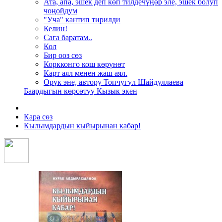
Ата, апа, эшек деп көп тилдечүңөр эле, эшек болуп
чоңойдум
"Уча" кантип тирилди
Келин!
Сага баратам..
Кол
Бир ооз сөз
Коркконго кош көрүнөт
Карт аял менен жаш аял.
Өрүк эне, автору Топчугүл Шайдуллаева
Баардыгын көрсөтүү Кызык экен
Кара сөз
Кылымдардын кыйырынан кабар!