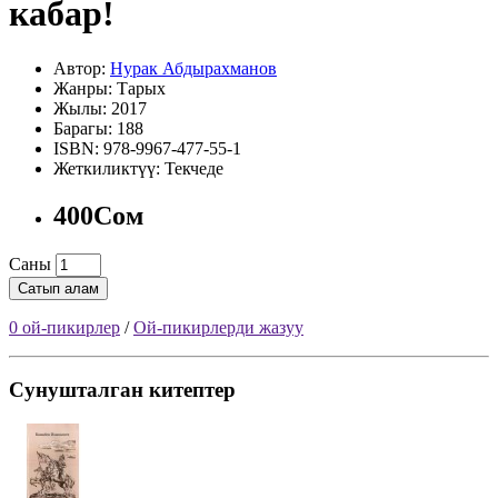
кабар!
Автор:
Нурак Абдырахманов
Жанры: Тарых
Жылы: 2017
Барагы: 188
ISBN: 978-9967-477-55-1
Жеткиликтүү: Текчеде
400Сом
Саны
Сатып алам
0 ой-пикирлер
/
Ой-пикирлерди жазуу
Сунушталган китептер