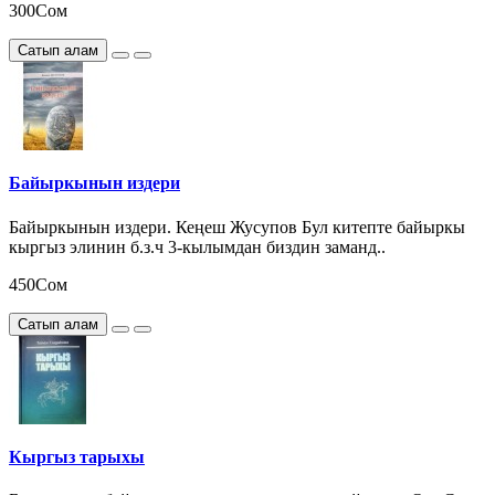
300Сом
Сатып алам
Байыркынын издери
Байыркынын издери. Кеңеш Жусупов Бул китепте байыркы
кыргыз элинин б.з.ч 3-кылымдан биздин заманд..
450Сом
Сатып алам
Кыргыз тарыхы