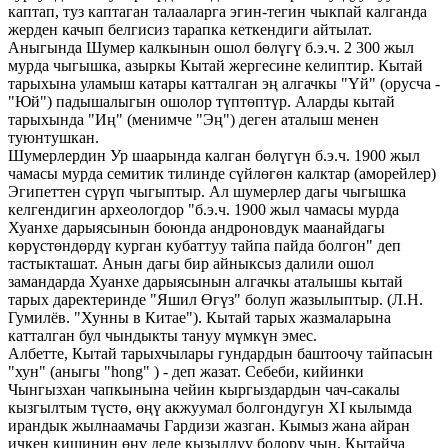
каптап, туз каптаган талааларга эгин-тегин чыкпай калганда
жерден качып белгисиз тарапка кеткендиги айтылат.
Аныгында Шумер калкынын ошол бөлүгү б.э.ч. 2 300 жыл
мурда чыгышка, азыркы Кытай жергесине келиптир. Кытай
тарыхына уламыш катары катталган эң алгачкы "Үй" (орусча -
"Юй") падышалыгын ошолор түптөптүр. Аларды кытай
тарыхында "Иң" (менимче "Эң") деген аталыш менен
туюнтушкан.
Шумерлердин Ур шаарында калган бөлүгүн б.э.ч. 1900 жыл
чамасы мурда семитик тилинде сүйлөгөн калктар (аморейлер)
Эгипеттен сүрүп чыгыптыр. Ал шумерлер дагы чыгышка
келгендигин археологдор "б.э.ч. 1900 жыл чамасы мурда
Хуанхе дарыясынын боюнда андроновдук маанайдагы
көрүстөндөрдү курган кубаттуу тайпа пайда болгон" деп
тастыкташат. Анын дагы бир айныксыз далили ошол
замандарда Хуанхе дарыясынын алгачкы аталышы кытай
тарых даректеринде "Яшил Өгүз" болуп жазылыптыр. (Л.Н.
Гумилёв. "Хунны в Китае"). Кытай тарых жазмаларына
катталган бул чындыкты тануу мүмкүн эмес.
Албетте, Кытай тарыхчылары гундардын баштоочу тайпасын
"хун" (аныгы "hong" ) - деп жазат. Себеби, кийинки
Чынгызхан чапкынына чейин кыргыздардын чач-сакалы
кызгылтым түстө, өңү акжуумал болгондугун XI кылымда
ирандык жылнаамачы Гардизи жазган. Кымыз жана айран
ичкен кишинин өңү деле кызылдуу болору чын. Кытайча