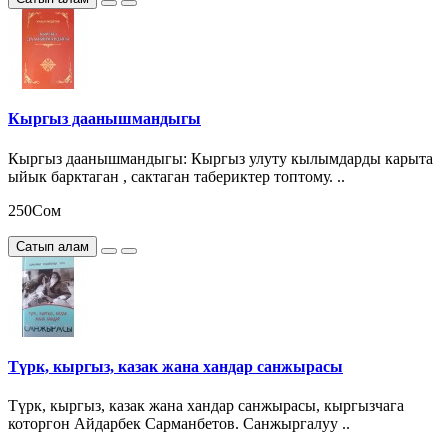
Кыргыз даанышмандыгы
Кыргыз даанышмандыгы: Кыргыз улуту кылымдарды карыта
ыйык барктаган , сактаган табериктер топтому. ..
250Сом
Сатып алам
Түрк, кыргыз, казак жана хандар санжырасы
Түрк, кыргыз, казак жана хандар санжырасы, кыргызчага
которгон Айдарбек Сарманбетов. Санжыргалуу ..