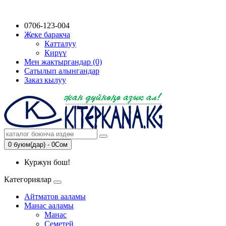
0706-123-004
Жеке баракча
Катталуу
Кирүү
Мен жактыргандар (0)
Сатылып алынгандар
Заказ кылуу
0 буюм(дар) - 0Сом
Куржун бош!
Категориялар
Айтматов ааламы
Манас ааламы
Манас
Семетей