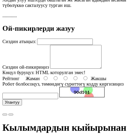
түбөлүккө сакталуусу турган иш.
............
Ой-пикирлерди жазуу
Сиздин атыңыз:
Сиздин ой-пикириңиз
Көңүл буруңуз:
HTML которулган эмес!
Рейтинг
Жаман
Жакшы
Робот болбосоңуз, төмөндөгү сүрөттөгү кодду киргизиңиз
Улантуу
Кылымдардын кыйырынан