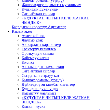
Кыямат романы (үзүндү)
Жашоомдогу эң мыкты мугалимим
Кудайдын дүкөнүндө
Сага айткан сырлар
«КУДУКТАН ЧЫГЫП КЕЛЕ ЖАТКАН
ЧЫНДЫК»
Баардыгын көрсөтүү Аңгемелер
Кызык экен
Атлес көйнөк
Жалгыз улак
Ак кардагы кара көмүр
Тракторчу келиндер
Орозкулдун кыялы
Кайгылуу каган
Кнопка
Акылмандын каухар таш
Сага айткан сырлар
Сыздаткан сырдуу кат
Кыямат романы (үзүндү)
Дүйнөдөгү эң кымбат китептер
Кудайдын дүкөнүндө
Кызыктуу маалымат
«КУДУКТАН ЧЫГЫП КЕЛЕ ЖАТКАН
ЧЫНДЫК»
Кыска - нуска