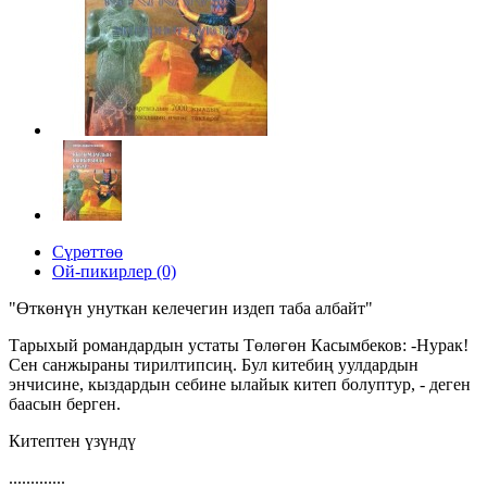
Сүрөттөө
Ой-пикирлер (0)
"Өткөнүн унуткан келечегин издеп таба албайт"
Тарыхый романдардын устаты Төлөгөн Касымбеков: -Нурак!
Сен санжыраны тирилтипсиң. Бул китебиң уулдардын
энчисине, кыздардын себине ылайык китеп болуптур, - деген
баасын берген.
Китептен үзүндү
.............