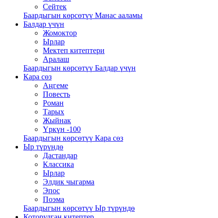
Сейтек
Баардыгын көрсөтүү Манас ааламы
Балдар үчүн
Жомоктор
Ырлар
Мектеп китептери
Аралаш
Баардыгын көрсөтүү Балдар үчүн
Кара сөз
Аңгеме
Повесть
Роман
Тарых
Жыйнак
Үркүн -100
Баардыгын көрсөтүү Кара сөз
Ыр түрүндө
Дастандар
Классика
Ырлар
Элдик чыгарма
Эпос
Поэма
Баардыгын көрсөтүү Ыр түрүндө
Которулган китептер