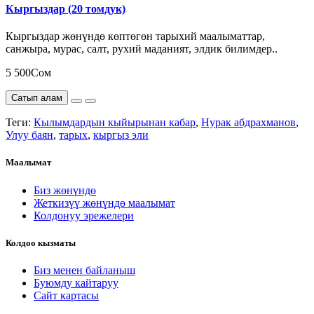
Кыргыздар (20 томдук)
Кыргыздар жөнүндө көптөгөн тарыхий маалыматтар,
санжыра, мурас, салт, рухий маданият, элдик билимдер..
5 500Сом
Сатып алам
Теги:
Кылымдардын кыйырынан кабар
,
Нурак абдрахманов
,
Улуу баян
,
тарых
,
кыргыз эли
Маалымат
Биз жөнүндө
Жеткизүү жөнүндө маалымат
Колдонуу эрежелери
Колдоо кызматы
Биз менен байланыш
Буюмду кайтаруу
Сайт картасы